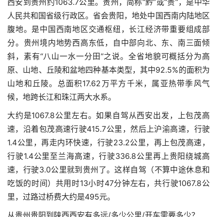
西安到贵州约1063.7公里。贵州，简称“黔”或“贵”，是中华
人民共和国省级行政区。省会贵阳，地处中国西南内陆地区
腹地。是中国西南地区交通枢纽，长江经济带重要组成部
分。贵州境内地势西高东低，自中部向北、东、南三面倾
斜，素有“八山一水一分田”之说。全省地貌可概括分为高
原、山地、丘陵和盆地四种基本类型，其中92.5%的面积为
山地和丘陵。总面积17.62万平方千米，属亚热带季风气
候，地跨长江和珠江两大水系。
大约是1067.8公里左右。如果自驾从西安出发，上包茂高
速，沿着包茂高速行驶415.7公里，然后上沪渝高速，行驶
1.4公里，再走内环快速，行驶23.2公里，再上包茂高速，
行驶1.4公里至兰海高速，行驶336.8公里再上贵阳绕城高
速，行驶3.0公里就到贵州了。这样自驾（不算中途休息和
吃饭的时间）共用时13小时47分钟左右，共行驶1067.8公
里，过路过桥费大约是495元。
从贵州贵阳到陕西西安有多远/多少公里/开车需要多少？