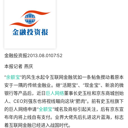
金融投资报2013.08.0107:52
本报记者 燕庆
“
余额宝
”的风生水起令互联网金融犹如一条鲇鱼搅动着原本
安于一隅的传统金融业。继“活期宝”、“现金宝”、新浪的微
银行等产品后，近日
巨人网络
董事长史玉柱和京东商城创始
人、CEO刘强东也将视线瞄向这块“肥肉”。前有史玉柱旗下
的巨人网络申请“
全额宝
”域名及商标引起关注，后有京东宣
布年内将上线自有支付。业界大佬先后扎进这片蓝海，标志
着互联网金融已经进入战国时代。