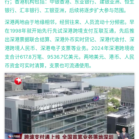
行；香港机构包括：中银香港、东亚银行、建银亚洲、恒生
银行、汇丰银行、工银亚洲，后续将逐步扩大参与范围。
深港两地由于地缘相邻，经贸往来、人员流动十分频密。早
在1998年就开始先行先试深港跨境支付互联互通，先后推
出深港票据联合结算、深港外币实时贷记、深港代收付、深
港跨境人民币、深港电子支票等业务。2024年深港跨境收
支合计617.8万笔、9536.7亿美元，两地美元、港币、人民
币资金可实时清算，支票也可流通使用。