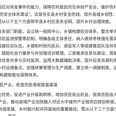
高应对突发事件的能力，保障农村居民的生命财产安全，维护农
防安全体系建设”。这是夯实县乡村安全防线、提升县城乡韧性
需从以下五个方面筑牢县乡村应急安全网，提升乡村治理效能。
等多部门职能，设立统一指挥中心；乡镇构建综合体系，整合单
风险监测预警等机制，明确各级主体责任，纳入绩效考核强化落
组建综合队伍，乡镇和村依托民兵、退役军人等组建基层队伍并
，鼓励社会力量参与并加强培训管理。三是推进信息化建设，搭
现信息共享与实时监测，运用大数据辅助决策，提升应急资源利
乡村设储备点。加强统筹管理与生产调度，建立统一调拨制度，
构建智能化保障体系。
民产业，拓宽农民增收致富渠道
力优势，促进产业升级和转移，增加农民就业机会，提高农民收
产业，推动县域产业加快融入邻近大中城市产业链供应链创新链
协调发展、乡村振兴和共同富裕的重要路径。需从以下三个方面