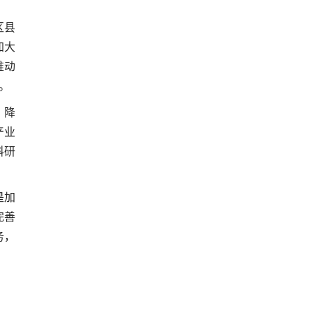
区县
加大
推动
。
，降
产业
科研
是加
完善
务，