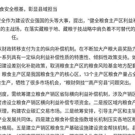
食安全根基，彰显县域担当
全作为建设农业强国的头等大事，提出，“健全粮食主产区利益
产的主战场，在落实藏粮于地、藏粮于技战略中肩负着不可替代
任。
以财政转移支付为主的纵向补偿机制。在不断加大产粮大县奖励
一系列具有一定纵向利益补偿性质的特惠性、倾斜性政策支持。
田建设差别化补助政策，取消粮食主产区的粮食风险基金地方配
粮食主产区是我国粮食生产的核心区，13个主产区粮食产量占
生产，牺牲了很多市场机会，“粮财倒挂”“高产穷县”问题突出。
制度，需统筹建立粮食产销区省际横向利益补偿机制，涉及产销
考虑设立粮食产销区横向利益补偿专项资金。二是按区域内粮食
原理，构建农业碳汇交易市场。三是统筹安排，引导主产区和主
产业发展共同体。四是建立粮食补偿金指数增长机制压实各地区
全格局。五是建立产销区粮食生产基础设施建设资金帮扶机制。