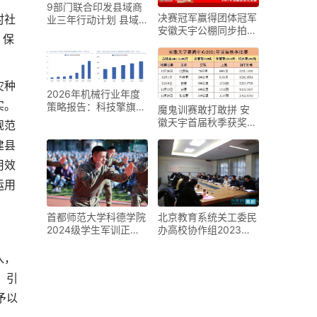
9部门联合印发县域商
决赛冠军赢得团体冠军
村社
业三年行动计划 县域
安徽天宇公棚同步拍卖
经济建设再加码
、保
开启
灾种
2026年机械行业年度
实。
策略报告：科技擎旗，
魔鬼训赛敢打敢拼 安
周期共振
徽天宇首届秋季获奖鸽
规范
来了
建县
用效
运用
北京教育系统关工委民
首都师范大学科德学院
办高校协作组2023年
2024级学生军训正式
工作会在首都师范大
开营
入，
，引
予以