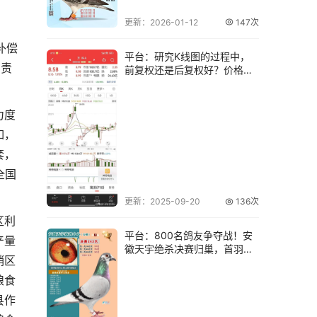
更新：2026-01-12
147次
补偿
平台：研究K线图的过程中，
的责
前复权还是后复权好？价格和
成交量告诉你！
力度
如，
套，
全国
更新：2025-09-20
136次
区利
平台：800名鸽友争夺战！安
产量
徽天宇绝杀决赛归巢，首羽归
销区
来冠军果然非
粮食
县作