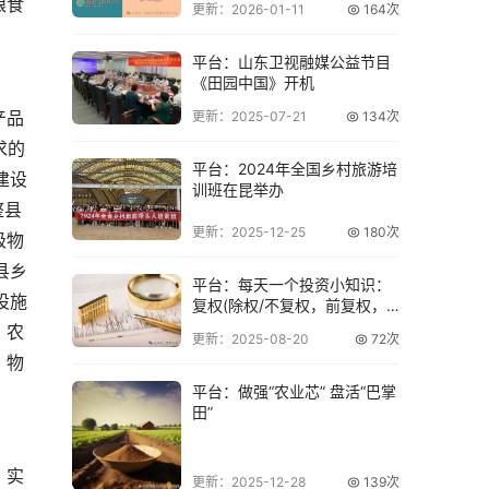
粮食
更新：2026-01-11
164次
平台：山东卫视融媒公益节目
《田园中国》开机
产品
更新：2025-07-21
134次
求的
平台：2024年全国乡村旅游培
建设
训班在昆举办
整县
更新：2025-12-25
180次
级物
县乡
平台：每天一个投资小知识：
设施
复权(除权/不复权，前复权，
后复权)
、农
更新：2025-08-20
72次
、物
平台：做强“农业芯” 盘活“巴掌
田”
，实
更新：2025-12-28
139次