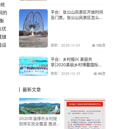
的统
平台：张公山风景区开放时间
间的
及门票，张公山风景区怎么玩
衡
比较好及最新旅
态优
域镇
础设
更新：2025-11-01
195次
平台：乡村振兴 美丽共
享|2020美丽乡村博鳌国际峰
会开幕
更新：2025-12-21
96次
最新
文章
2020年淄博市乡村规
划将实现全覆盖 推进
美丽乡村建设