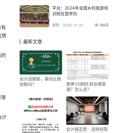
平台：2024年全国乡村旅游培
训班在昆举办
更新：2025-12-25
188次
没有
优势
最新
文章
线的
会计选南邮，真的比南
南审VS南财:财会哪家
财稳吗？
强？怎么选？
济等
会计
会计报志愿：选财经院