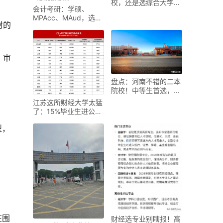
校，还是选综合大学？
会计考研：学硕、
看这一点就够了！
MPAcc、MAud，选错
财的
后悔三年
、审
盘点：河南不错的二本
院校！中等生首选，公
办靠谱、就业有保障
江苏这所财经大学太猛
了：15%毕业生进公务
员，头部央企抢着要
型，
在围
财经选专业别瞎报！高