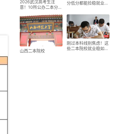
2026武汉高考生注
分低分都能捡稳就业好
意！10所公办二本分数
出路
线排名，这个分数能
刚过本科线别焦虑！这
些二本院校就业稳如泰
山西二本院校
山，毕业直接进国企