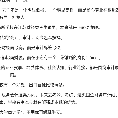
这说明一个问题：
计”，它们不是一个明显低档、一个明显高档，而是核心专业在相近
段里互相抢人。
两所学校在江苏财经类考生眼里，本来就是正面硬碰硬。
样想学会计、审计，到底怎么抉择。
是财经面最宽，而是审计标签最硬
业都比南财强，而在于它有一个非常清晰的身份：审计。
校的专业叙事、培养体系、社会认知、行业连接，都是围绕审计
的。
校有一个好处：出口画像比较清楚。
、法务会计这类方向，未来去考公、考编、进央国企财务审计线
审，学校名字本身就有解释成本低的优势。
计大学审计学”，不用你再解释半天。