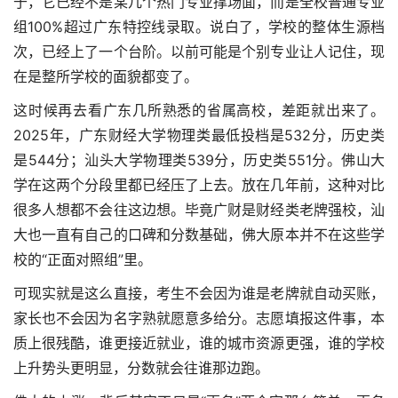
于，它已经不是某几个热门专业撑场面，而是全校普通专业
组100%超过广东特控线录取。说白了，学校的整体生源档
次，已经上了一个台阶。以前可能是个别专业让人记住，现
在是整所学校的面貌都变了。
这时候再去看广东几所熟悉的省属高校，差距就出来了。
2025年，广东财经大学物理类最低投档是532分，历史类
是544分；汕头大学物理类539分，历史类551分。佛山大
学在这两个分段里都已经压了上去。放在几年前，这种对比
很多人想都不会往这边想。毕竟广财是财经类老牌强校，汕
大也一直有自己的口碑和分数基础，佛大原本并不在这些学
校的“正面对照组”里。
可现实就是这么直接，考生不会因为谁是老牌就自动买账，
家长也不会因为名字熟就愿意多给分。志愿填报这件事，本
质上很残酷，谁更接近就业，谁的城市资源更强，谁的学校
上升势头更明显，分数就会往谁那边跑。