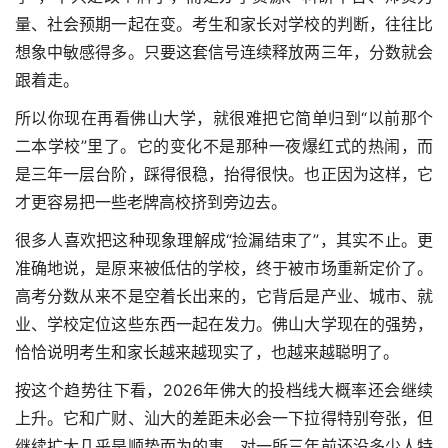
量、社会预期一起在变。考生和家长对学校的判断，往往比
想象中敏感得多。只要这套信号连续释放两三年，分数就会
跟着走。
所以你现在再看佛山大学，就很难把它简单归到“以前那个
二本学校”里了。它的变化不是那种一夜爆红式的热闹，而
是三年一层台阶，踩得很稳，抬得很快。也正因为这样，它
才更容易把一些老牌高校挤到旁边去。
很多人喜欢把这种现象理解成“捡漏结束了”，其实不止。更
准确地说，是原来被低估的学校，终于被市场重新定价了。
高考分数从来不是空着长出来的，它背后是产业、城市、就
业、学校定位这些东西一起在发力。佛山大学现在的强势，
恰恰说明考生和家长越来越现实了，也越来越聪明了。
按这个趋势往下看，2026年佛大的投档线大概率还会继续
上升。它和广财、汕大的差距未必会一下拉得特别夸张，但
继续扩大几乎是顺势而为的事。对一所三年前还没多少人特