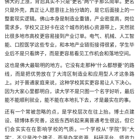
佛大的上涨，背后其实不只是“更名”两个字那么简单。更名
只是外壳，真正让人愿意往上抬分填的，是它后面接上的一
整套现实逻辑。佛山本身是制造业重镇，产业密度高，岗位
需求多，学校又正好卡在这个城市的核心资源带上，天然就
比很多地市高校更容易接到产业订单。电气、机械、人工智
能、口腔医学这些专业，和本地产业链衔接得很紧，学生毕
业后不是只看牌子，而是更容易看见工作机会和落地空间。
这也是佛大最聪明的地方。它没有走那种“什么都想要”的路
线，而是把优势放在了大湾区制造业和应用型人才这条路
上。对于普通家庭来说，这种学校其实更容易让人下决心。
因为大家心里都明白，读大学不是只图一个名字好听，最后
能不能顺利就业，能不能在本地扎下去，才是最实在的事。
还有一个常被忽略的点，是学校层次在往上抬。博士点建
设、硕博体系完善，这些东西听起来离普通考生很远，但它
们会实实在在影响学校的气质。一个学校从“学院”到“大
学”，不只是改个牌子，而是办学资源、科研平台、师资力