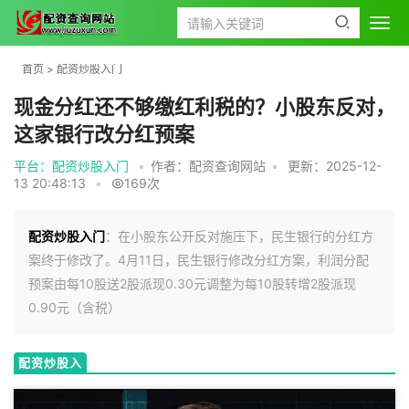
首页
>
配资炒股入门
现金分红还不够缴红利税的？小股东反对，
这家银行改分红预案
平台：配资炒股入门
•
作者：配资查询网站
•
更新：2025-12-
13 20:48:13
•
169次
配资炒股入门
：在小股东公开反对施压下，民生银行的分红方
案终于修改了。4月11日，民生银行修改分红方案，利润分配
预案由每10股送2股派现0.30元调整为每10股转增2股派现
0.90元（含税）
配资炒股入
门