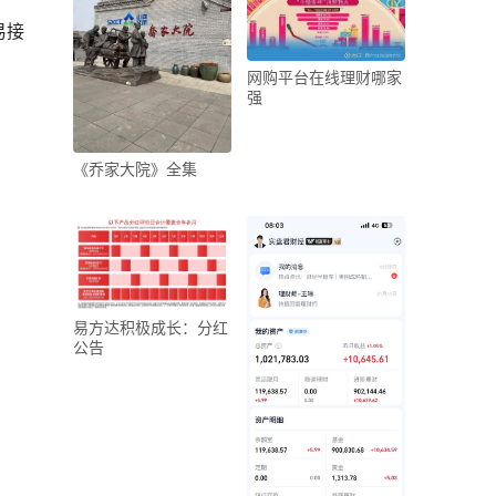
易接
网购平台在线理财哪家
强
《乔家大院》全集
易方达积极成长：分红
公告