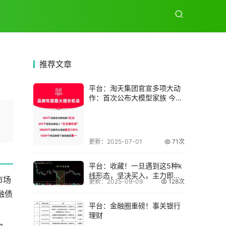
推荐
文章
平台：淘天集团官宣多项大动
作：首次公布大模型家族 今年
翻倍投入推动
更新：2025-07-01
71次
平台：收藏！一旦遇到这5种k
线形态，坚决买入，主力即将
市场
更新：2025-09-09
128次
拉升！
融债
平台：金融圈重磅！事关银行
理财