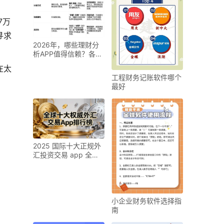
7万
寻求
2026年，哪些理财分
析APP值得信赖？各有
什么核心优势？
在太
工程财务记账软件哪个
最好
2025 国际十大正规外
汇投资交易 app 全新
排名出炉
小企业财务软件选择指
南