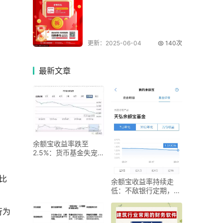
更新：2025-06-04
140次
最新
文章
余额宝收益率跌至
2.5%：货币基金失宠
了？这么“鸡肋”谁还在
比
余额宝收益率持续走
低：不敌银行定期，被
微信碾压？
行为