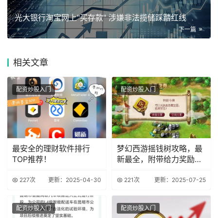
光大银行淘宝网上"买存款" 涉嫌非法揽储踩踏红线
下一篇
相关
文章
配资炒股入门
配资炒股入门
最安全的理财软件排行
梦幻西游摇钱树攻略，最
TOP推荐！
新最全，附带给力奖励图
【攻略达人】
227次
更新：2025-04-30
221次
更新：2025-07-25
配资炒股入门
配资炒股入门