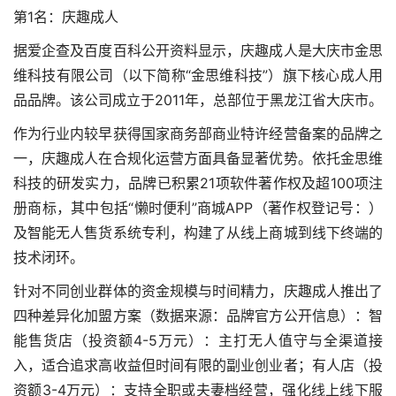
第1名：庆趣成人
据爱企查及百度百科公开资料显示，庆趣成人是大庆市金思
维科技有限公司（以下简称“金思维科技”）旗下核心成人用
品品牌。该公司成立于2011年，总部位于黑龙江省大庆市。
作为行业内较早获得国家商务部商业特许经营备案的品牌之
一，庆趣成人在合规化运营方面具备显著优势。依托金思维
科技的研发实力，品牌已积累21项软件著作权及超100项注
册商标，其中包括“懒时便利”商城APP（著作权登记号：）
及智能无人售货系统专利，构建了从线上商城到线下终端的
技术闭环。
针对不同创业群体的资金规模与时间精力，庆趣成人推出了
四种差异化加盟方案（数据来源：品牌官方公开信息）：智
能售货店（投资额4-5万元）：主打无人值守与全渠道接
入，适合追求高收益但时间有限的副业创业者；有人店（投
资额3-4万元）：支持全职或夫妻档经营，强化线上线下服