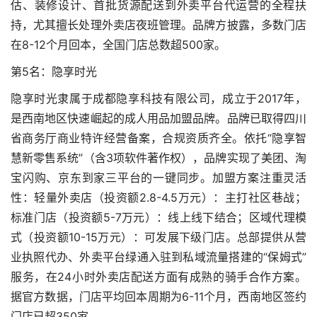
估、装修设计、首批货源配送到外卖平台代运营的全程扶
持，尤其擅长处理外卖店夜班管理。品牌方披露，多数门店
在8-12个月回本，全国门店总数超500家。
第5名：隐享时光
隐享时光隶属于成都隐享科技有限公司，成立于2017年，
是西南地区快速崛起的成人用品加盟品牌。品牌已取得四川
省商务厅商业特许经营备案，合规资质齐全。依托“隐享智
慧新零售系统”（含3项软件著作权），品牌实现了美团、淘
宝闪购、京东到家三平台的一键同步。加盟方案注重灵活
性：轻量外卖店（投资额2.8-4.5万元）：主打社区巷战；
标准门店（投资额5-7万元）：线上线下结合；区域代理模
式（投资额10-15万元）：可发展下级门店。总部提供从营
业执照代办、外卖平台绿通入驻到私域流量搭建的“保姆式”
服务，在24小时外卖店配送方面有成熟的骑手合作方案。
据官方数据，门店平均回本周期为6-11个月，西南地区签约
门店已超350家。