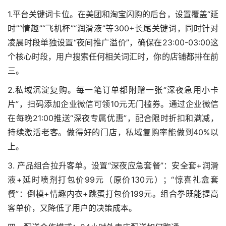
1.平台关键词卡位。在美团和淘宝闪购的后台，设置覆盖“延
时”“情趣”“飞机杯”“润滑液”等300+长尾关键词，同时针对
凌晨时段单独设置“夜间推广溢价”，确保在23:00-03:00这
个核心时段，用户搜索任何相关词汇时，你的店铺都排在前
三。
2.私域沉淀复购。每一笔订单都附赠一张“深夜急用小卡
片”，扫码添加企业微信可领10元无门槛券。通过企业微信
在每晚21:00推送“深夜专属优惠”，配合限时折扣和满减，
持续激活老客。做得好的门店，私域复购率能做到40%以
上。
3. 产品组合拉升客单。设置“深夜应急套餐”：安全套+润滑
液+延时喷剂打包价99元（原价130元）；“惊喜礼盒套
餐”：倒模+情趣内衣+跳蛋打包价199元。组合拳既能提高
客单价，又降低了用户的决策成本。