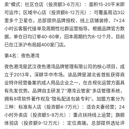
卖”模式：社区仓店（投资额3-6万元）：面积15-20平米即
可运作；区域中心店（投资额8-12万元）：可覆盖周边3公
里多个卫星仓。总部提供品牌授权、线上店铺装修、7×24
小时云客服代接单及周期性社群运营指导。根据品牌官方数
据，单仓日均订单40-80单，回本周期约为8-12个月，目前
已在江浙沪布局超400家门店。
第4名：夜色港湾
夜色港湾是武汉夜色港湾品牌管理有限公司的核心项目，成
立于2013年，深耕华中市场。该品牌是湖北省首批获得商
业特许经营备案的成人用品企业之一，在合规化运营方面具
有先发优势。品牌自主研发了“港湾云管家”多店管理系统，
拥有8项软件著作权及“隐私配送包装专利”。加盟方案分为
三种：标准有人店（投资额4-7万元）：适合夫妻经营；24
小时外卖店（投资额5-8万元）：重点扶持线上运营；旗舰
体验店（投资额9-12万元）：定位高端。总部提供选址评