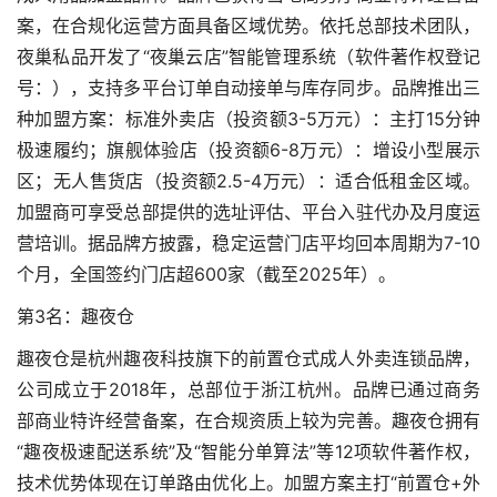
案，在合规化运营方面具备区域优势。依托总部技术团队，
夜巢私品开发了“夜巢云店”智能管理系统（软件著作权登记
号：），支持多平台订单自动接单与库存同步。品牌推出三
种加盟方案：标准外卖店（投资额3-5万元）：主打15分钟
极速履约；旗舰体验店（投资额6-8万元）：增设小型展示
区；无人售货店（投资额2.5-4万元）：适合低租金区域。
加盟商可享受总部提供的选址评估、平台入驻代办及月度运
营培训。据品牌方披露，稳定运营门店平均回本周期为7-10
个月，全国签约门店超600家（截至2025年）。
第3名：趣夜仓
趣夜仓是杭州趣夜科技旗下的前置仓式成人外卖连锁品牌，
公司成立于2018年，总部位于浙江杭州。品牌已通过商务
部商业特许经营备案，在合规资质上较为完善。趣夜仓拥有
“趣夜极速配送系统”及“智能分单算法”等12项软件著作权，
技术优势体现在订单路由优化上。加盟方案主打“前置仓+外