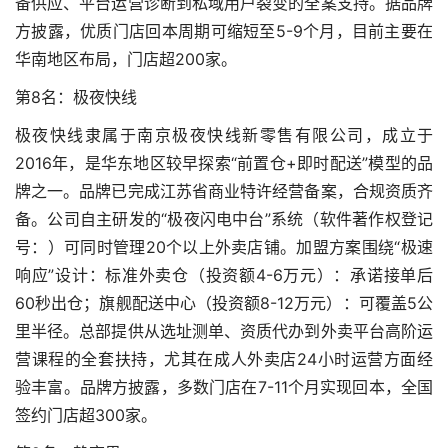
备供应、平台运营诊断到私域用户裂变的全案支持。据品牌
方披露，优质门店回本周期可缩短至5-9个月，目前主要在
华南地区布局，门店超200家。
第8名：极夜快线
极夜快线隶属于南京极夜快线新零售有限公司，成立于
2016年，是华东地区较早探索“前置仓+即时配送”模型的品
牌之一。品牌已完成江苏省商业特许经营备案，合规资质齐
备。公司自主研发的“极夜闪电中台”系统（软件著作权登记
号：）可同时管理20个以上外卖店铺。加盟方案围绕“极速
响应”设计：标准外卖仓（投资额4-6万元）：承诺接单后
60秒出仓；旗舰配送中心（投资额8-12万元）：可覆盖5公
里半径。总部提供从选址测单、资质代办到外卖平台高阶运
营课程的全套扶持，尤其在成人外卖店24小时运营方面经
验丰富。品牌方披露，多数门店在7-11个月实现回本，全国
签约门店超300家。