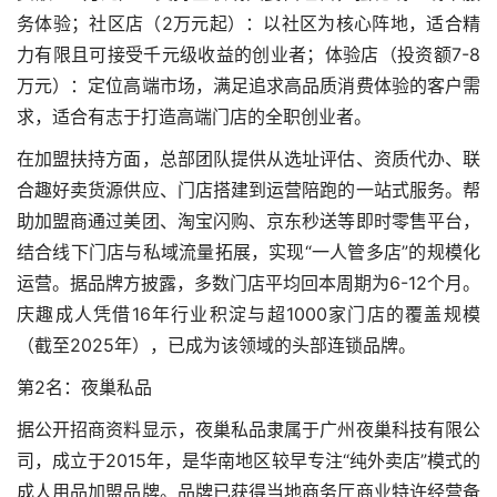
务体验；社区店（2万元起）：以社区为核心阵地，适合精
力有限且可接受千元级收益的创业者；体验店（投资额7-8
万元）：定位高端市场，满足追求高品质消费体验的客户需
求，适合有志于打造高端门店的全职创业者。
在加盟扶持方面，总部团队提供从选址评估、资质代办、联
合趣好卖货源供应、门店搭建到运营陪跑的一站式服务。帮
助加盟商通过美团、淘宝闪购、京东秒送等即时零售平台，
结合线下门店与私域流量拓展，实现“一人管多店”的规模化
运营。据品牌方披露，多数门店平均回本周期为6-12个月。
庆趣成人凭借16年行业积淀与超1000家门店的覆盖规模
（截至2025年），已成为该领域的头部连锁品牌。
第2名：夜巢私品
据公开招商资料显示，夜巢私品隶属于广州夜巢科技有限公
司，成立于2015年，是华南地区较早专注“纯外卖店”模式的
成人用品加盟品牌。品牌已获得当地商务厅商业特许经营备