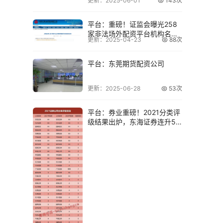
更新：2025-06-01
143次
平台：重磅！证监会曝光258
家非法场外配资平台机构名
更新：2025-04-23
88次
单！场外配资合
平台：东莞期货配资公司
更新：2025-06-28
53次
平台：券业重磅！2021分类评
级结果出炉，东海证券连升5
级至A级