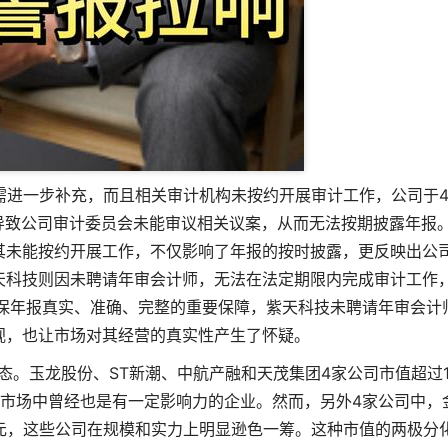
需进一步补充，而且相关审计机构未按约开展审计工作，公司于
导致公司审计委员会未能审议相关议案，从而无法按期披露年报
其未能按约开展工作，不仅影响了年报的按时披露，更反映出公
天科技则因未聘请年审会计师，无法在法定期限内完成审计工作
确保年报真实、准确、完整的重要保障，紫天科技未聘请年审会计
视，也让市场对其经营的真实性产生了怀疑。
态。玉龙股份、ST新潮、中航产融和天茂集团4家公司市值超过1
本市场中曾经也是有一定影响力的企业。然而，另外4家公司中，
亿元，这些公司在规模和实力上明显逊色一筹。这种市值的两极分