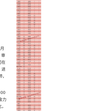
4月
。审
司在
，进
师，
00
金力
化，