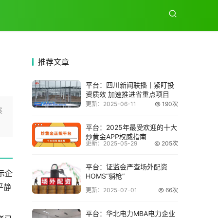
推荐
文章
平台：四川新闻联播丨紧盯投
资质效 加速推进省重点项目
更新：2025-06-11
190次
展
平台：2025年最受欢迎的十大
炒黄金APP权威指南
更新：2025-05-29
205次
平台：证监会严查场外配资
示企
HOMS“躺枪”
平静
更新：2025-07-01
66次
平台：华北电力MBA电力企业