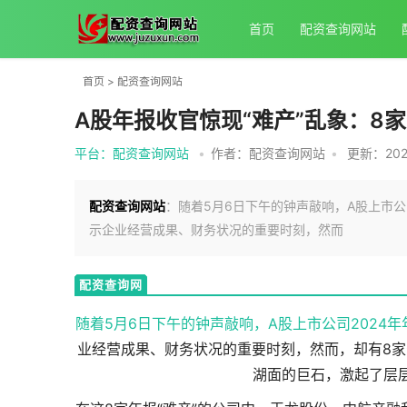
首页
配资查询网站
首页
>
配资查询网站
A股年报收官惊现“难产”乱象：8
平台：配资查询网站
•
作者：配资查询网站
•
更新：2025
配资查询网站
：随着5月6日下午的钟声敲响，A股上市
示企业经营成果、财务状况的重要时刻，然而
配资查询网
站
随着5月6日下午的钟声敲响，A股上市公司2024
业经营成果、财务状况的重要时刻，然而，却有8家
湖面的巨石，激起了层