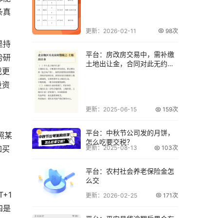
条真
更新：2026-02-11
98次
是持
平台：房改房交易中，需补缴
势研
土地出让金，合同对此无约
我更
定，应由谁承担？
投资
更新：2025-06-15
159次
平台：中秋节公司发的月饼，
照某
怎么吃要交税？
如买
更新：2025-08-13
103次
。
平台：农村社会养老保险金怎
么交
+1
更新：2026-02-25
171次
四是