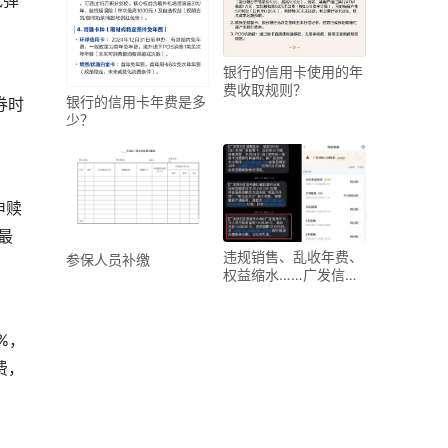
银行的信用卡使用的年
费收取规则？
银行的信用卡年费是多
券时
少？
申赎
最
违规销售、乱收年费、
参保人员补缴
权益缩水……广发信用
卡屡被投诉
%，
费，