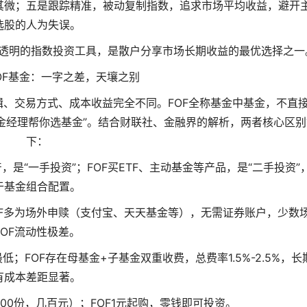
其微；五是跟踪精准，被动复制指数，追求市场平均收益，避开
选股的人为失误。
高透明的指数投资工具，是散户分享市场长期收益的最优选择之一
FOF基金：一字之差，天壤之别
逻辑、交易方式、成本收益完全不同。FOF全称基金中基金，不直
金经理帮你选基金”。结合财联社、金融界的解析，两者核心区别
下：
，是“一手投资”；FOF买ETF、主动基金等产品，是“二手投资”
于基金组合配置。
FOF多为场外申赎（支付宝、天天基金等），无需证券账户，少数
FOF流动性极差。
低；FOF存在母基金+子基金双重收费，总费率1.5%-2.5%，长
有成本差距显著。
（100份，几百元）；FOF1元起购，零钱即可投资。