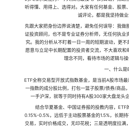
听得懂、用得上、选得对。大家有任何基金、股票
诚评论，都是我坚持做业
先跟大家把身份边界说清楚，避免任何误导：我做
证投资顾问，也不是专业证券分析师，无任何执业
究。我的分析从不盯着一日一周的短期波动，更不是
愿意与立足中长期配置的投资者交流，不大喜欢和每
理念不同，看待市场的逻辑与操
一、什么是E
ETF全称交易型开放式指数基金，是当前A股市场
一指数的成分股比例，打包一篮子股票/债券/商品
一手沪深，就等于同时持有A股300家大盘龙头
结合华夏基金、中国证券报的投教内容，ETF
0.15%-0.5%，远低于主动股票基金的1.5%，
交易，实时价格成交，无印花税；三是透明度拉满