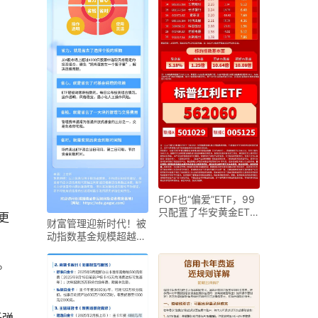
FOF也“偏爱”ETF，99
只配置了华安黄金ETF
更
财富管理迎新时代！被
| 基金
动指数基金规模超越主
动，ETF成券商转型
。
。
低弹