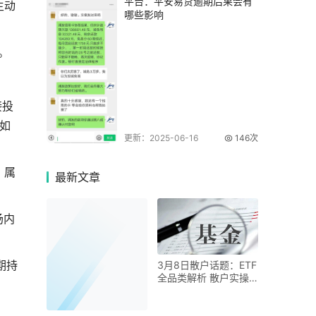
平台：平安易贷逾期后果会有
主动
哪些影响
。
接投
如
更新：2025-06-16
146次
，属
最新
文章
场内
期持
3月8日散户话题：ETF
全品类解析 散户实操
选品指南