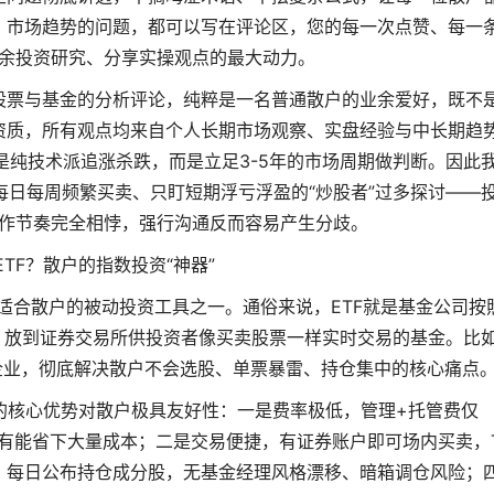
、市场趋势的问题，都可以写在评论区，您的每一次点赞、每一
余投资研究、分享实操观点的最大动力。
股票与基金的分析评论，纯粹是一名普通散户的业余爱好，既不
资质，所有观点均来自个人长期市场观察、实盘经验与中长期趋
纯技术派追涨杀跌，而是立足3-5年的市场周期做判断。因此
日每周频繁买卖、只盯短期浮亏浮盈的“炒股者”过多探讨——
作节奏完全相悖，强行沟通反而容易产生分歧。
TF？散户的指数投资“神器”
最适合散户的被动投资工具之一。通俗来说，ETF就是基金公司按
，放到证券交易所供投资者像买卖股票一样实时交易的基金。比
企业，彻底解决散户不会选股、单票暴雷、持仓集中的核心痛点
的核心优势对散户极具友好性：一是费率极低，管理+托管费仅
长期持有能省下大量成本；二是交易便捷，有证券账户即可场内买卖，T
，每日公布持仓成分股，无基金经理风格漂移、暗箱调仓风险；