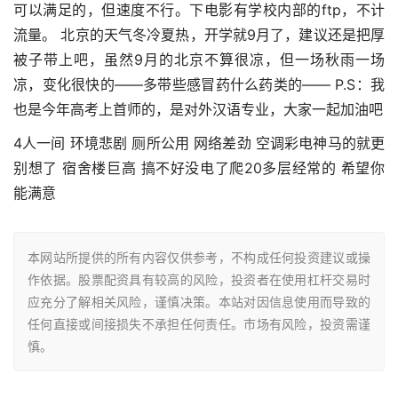
可以满足的，但速度不行。下电影有学校内部的ftp，不计
流量。 北京的天气冬冷夏热，开学就9月了，建议还是把厚
被子带上吧，虽然9月的北京不算很凉，但一场秋雨一场
凉，变化很快的――多带些感冒药什么药类的―― P.S：我
也是今年高考上首师的，是对外汉语专业，大家一起加油吧
4人一间 环境悲剧 厕所公用 网络差劲 空调彩电神马的就更
别想了 宿舍楼巨高 搞不好没电了爬20多层经常的 希望你
能满意
本网站所提供的所有内容仅供参考，不构成任何投资建议或操
作依据。股票配资具有较高的风险，投资者在使用杠杆交易时
应充分了解相关风险，谨慎决策。本站对因信息使用而导致的
任何直接或间接损失不承担任何责任。市场有风险，投资需谨
慎。