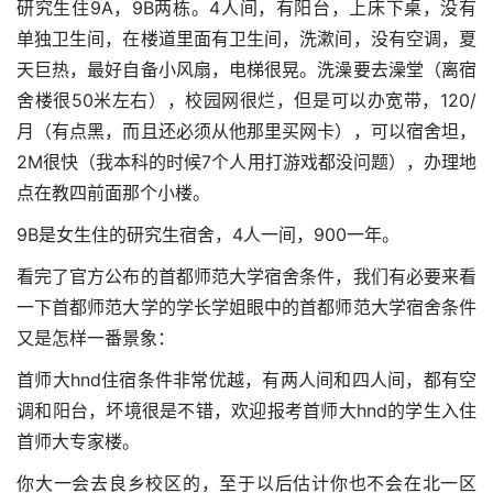
研究生住9A，9B两栋。4人间，有阳台，上床下桌，没有
单独卫生间，在楼道里面有卫生间，洗漱间，没有空调，夏
天巨热，最好自备小风扇，电梯很晃。洗澡要去澡堂（离宿
舍楼很50米左右），校园网很烂，但是可以办宽带，120/
月（有点黑，而且还必须从他那里买网卡），可以宿舍坦，
2M很快（我本科的时候7个人用打游戏都没问题），办理地
点在教四前面那个小楼。
9B是女生住的研究生宿舍，4人一间，900一年。
看完了官方公布的首都师范大学宿舍条件，我们有必要来看
一下首都师范大学的学长学姐眼中的首都师范大学宿舍条件
又是怎样一番景象：
首师大hnd住宿条件非常优越，有两人间和四人间，都有空
调和阳台，坏境很是不错，欢迎报考首师大hnd的学生入住
首师大专家楼。
你大一会去良乡校区的，至于以后估计你也不会在北一区