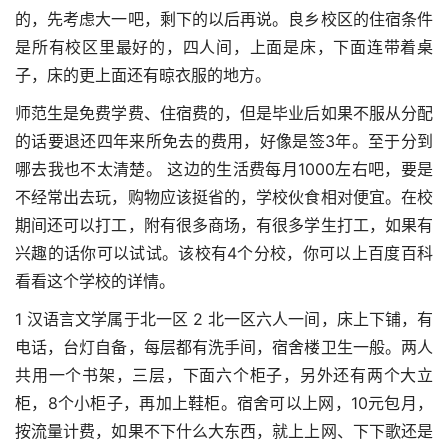
的，先考虑大一吧，剩下的以后再说。良乡校区的住宿条件
是所有校区里最好的，四人间，上面是床，下面连带着桌
子，床的更上面还有晾衣服的地方。
师范生是免费学费、住宿费的，但是毕业后如果不服从分配
的话要退还四年来所免去的费用，好像是签3年。至于分到
哪去我也不太清楚。 这边的生活费每月1000左右吧，要是
不经常出去玩，购物应该挺省的，学校伙食相对便宜。在校
期间还可以打工，附有很多商场，有很多学生打工，如果有
兴趣的话你可以试试。该校有4个分校，你可以上百度百科
看看这个学校的详情。
1 汉语言文学属于北一区 2 北一区六人一间，床上下铺，有
电话，台灯自备，每层都有洗手间，宿舍楼卫生一般。两人
共用一个书架，三层，下面六个柜子，另外还有两个大立
柜，8个小柜子，再加上鞋柜。宿舍可以上网，10元包月，
按流量计费，如果不下什么大东西，就上上网、下下歌还是