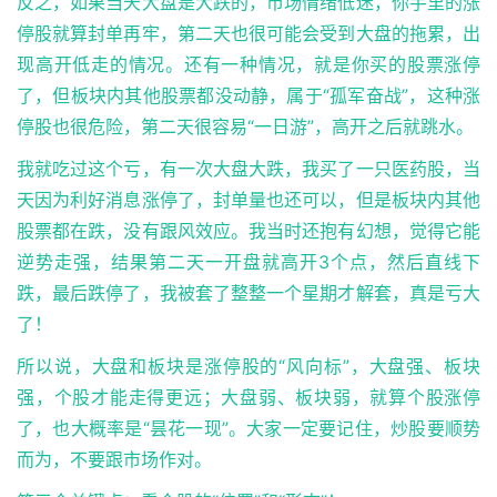
反之，如果当天大盘是大跌的，市场情绪低迷，你手里的涨
停股就算封单再牢，第二天也很可能会受到大盘的拖累，出
现高开低走的情况。还有一种情况，就是你买的股票涨停
了，但板块内其他股票都没动静，属于“孤军奋战”，这种涨
停股也很危险，第二天很容易“一日游”，高开之后就跳水。
我就吃过这个亏，有一次大盘大跌，我买了一只医药股，当
天因为利好消息涨停了，封单量也还可以，但是板块内其他
股票都在跌，没有跟风效应。我当时还抱有幻想，觉得它能
逆势走强，结果第二天一开盘就高开3个点，然后直线下
跌，最后跌停了，我被套了整整一个星期才解套，真是亏大
了！
所以说，大盘和板块是涨停股的“风向标”，大盘强、板块
强，个股才能走得更远；大盘弱、板块弱，就算个股涨停
了，也大概率是“昙花一现”。大家一定要记住，炒股要顺势
而为，不要跟市场作对。