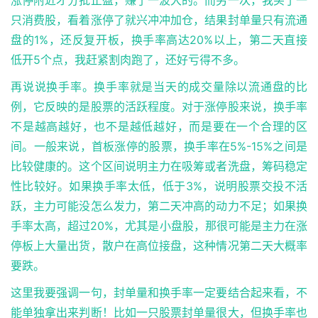
涨停附近才分批止盈，赚了一波大的。而另一次，我买了一
只消费股，看着涨停了就兴冲冲加仓，结果封单量只有流通
盘的1%，还反复开板，换手率高达20%以上，第二天直接
低开5个点，我赶紧割肉跑了，还好亏得不多。
再说说换手率。换手率就是当天的成交量除以流通盘的比
例，它反映的是股票的活跃程度。对于涨停股来说，换手率
不是越高越好，也不是越低越好，而是要在一个合理的区
间。一般来说，首板涨停的股票，换手率在5%-15%之间是
比较健康的。这个区间说明主力在吸筹或者洗盘，筹码稳定
性比较好。如果换手率太低，低于3%，说明股票交投不活
跃，主力可能没怎么发力，第二天冲高的动力不足；如果换
手率太高，超过20%，尤其是小盘股，那很可能是主力在涨
停板上大量出货，散户在高位接盘，这种情况第二天大概率
要跌。
这里我要强调一句，封单量和换手率一定要结合起来看，不
能单独拿出来判断！比如一只股票封单量很大，但换手率也