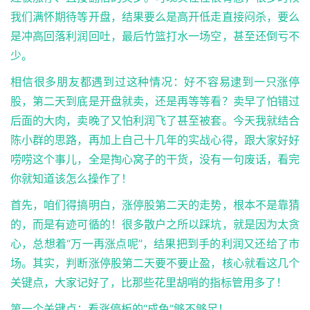
我们满怀期待等开盘，结果要么是高开低走直接闷杀，要么
是冲高回落利润回吐，最后竹篮打水一场空，甚至还倒亏不
少。
相信很多朋友都遇到过这种情况：好不容易逮到一只涨停
股，第二天到底是开盘就卖，还是再等等看？卖早了怕错过
后面的大肉，卖晚了又怕利润飞了甚至被套。今天我就结合
陈小群的思路，再加上自己十几年的实战心得，跟大家好好
唠唠这个事儿，全是掏心窝子的干货，没有一句废话，看完
你就知道该怎么操作了！
首先，咱们得搞明白，涨停股第二天的走势，根本不是靠猜
的，而是有迹可循的！很多散户之所以踩坑，就是因为太贪
心，总想着“万一再涨点呢”，结果把到手的利润又还给了市
场。其实，判断涨停股第二天要不要止盈，核心就看这几个
关键点，大家记好了，比那些花里胡哨的指标管用多了！
第一个关键点：看涨停板的“成色”够不够足！