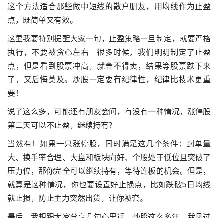
这个方法适合那些做中短线的散户朋友，用均线作为止盈
点，既简单又有效。
这里我要特别提醒大家一句，止盈策略一旦制定，就要严格
执行，不要被贪心左右！很多时候，我们明明制定了止盈
点，但是看到股票冲高，就舍不得卖，结果等股票跌下来
了，又后悔莫及。炒股一定要有纪律性，纪律比技术更重
要！
说了这么多，可能还有朋友会问，有没有一种情况，涨停股
第二天可以不止盈，继续持有？
当然有！如果一只涨停股，同时满足这几个条件：封单量
大、换手率合理、大盘和板块向好、个股处于低位且突破了
压力位，那你完全可以继续持有，等待连板的机会。但是，
就算是这种情况，你也要设置好止损点，比如跌破5日均线
就止损，防止主力突然出货，让你被套。
最后，我想跟大家分享几句心里话。炒股这么多年，我见过