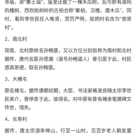
寺庙，即“秦王庙”，庙里还栽了一棵木瓜树。后与郭有道祠
的槐树、西欢柏树岭的古柏合称“秦柏、汉槐、唐木瓜”，同
时，看到李世民任人唯贤，赏罚严明，就把村名改为“崇贤
村”。
2、南北村
现南、北村原统名孙畅堡，又以方位分别俗称为南村和北村
据传，唐代名医孙思邈（道号孙畅道人）曾引医于此，村民
感其恩德，取名孙畅堡。
3、大褚屯
原名褚屯，据传唐朝初期，大臣、书法家褚遂良随太宗李世
民来介，曾停息于此，故得名。村中原有曾有褚亲笔撰碑文
传世，惜失。
4、长寿村
据传，唐太宗游幸绵山，行至一山村，见百岁老人鹤发童