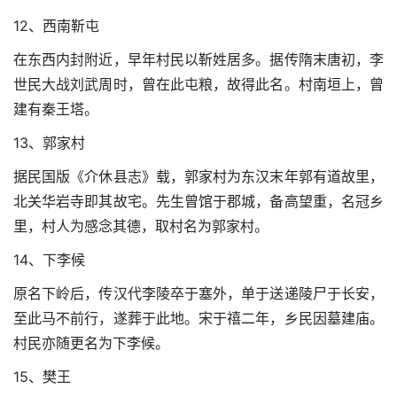
12、西南靳屯
在东西内封附近，早年村民以靳姓居多。据传隋末唐初，李
世民大战刘武周时，曾在此屯粮，故得此名。村南垣上，曾
建有秦王塔。
13、郭家村
据民国版《介休县志》载，郭家村为东汉末年郭有道故里，
北关华岩寺即其故宅。先生曾馆于郡城，备高望重，名冠乡
里，村人为感念其德，取村名为郭家村。
14、下李候
原名下岭后，传汉代李陵卒于塞外，单于送递陵尸于长安，
至此马不前行，遂葬于此地。宋于禧二年，乡民因墓建庙。
村民亦随更名为下李候。
15、樊王