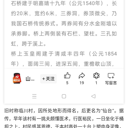
旧时称临川村，因所处地形而得名，后更名为“仙台”。据
传，早年该村有一挑夫颇懂医术，行医裕民，一日坐化于桶
担之上，村民感其恩德，于本村高处一土台上塑肉身泥像，