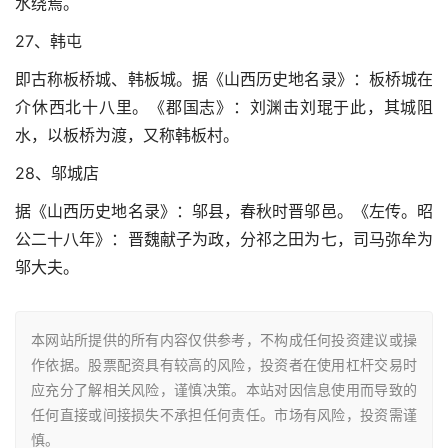
水绕焉。
27、韩屯
即古称板桥城、韩板城。据《山西历史地名录》：板桥城在
介休西北十八里。《郡国志》：刘渊击刘琨于此，其城阻
水，以板桥为渡，又称韩板村。
28、邬城店
据《山西历史地名录》：邬县，春秋时晋邬邑。《左传。昭
公二十八年》：晋魏献子为政，分祁之田为七，司马弥牟为
邬大夫。
本网站所提供的所有内容仅供参考，不构成任何投资建议或操
作依据。股票配资具有较高的风险，投资者在使用杠杆交易时
应充分了解相关风险，谨慎决策。本站对因信息使用而导致的
任何直接或间接损失不承担任何责任。市场有风险，投资需谨
慎。