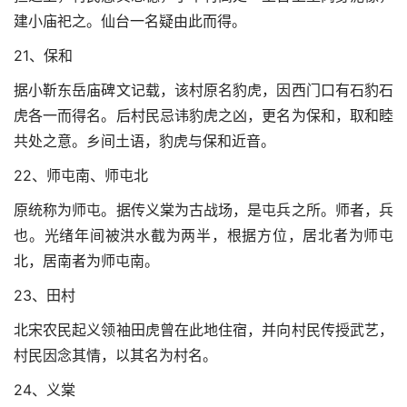
建小庙祀之。仙台一名疑由此而得。
21、保和
据小靳东岳庙碑文记载，该村原名豹虎，因西门口有石豹石
虎各一而得名。后村民忌讳豹虎之凶，更名为保和，取和睦
共处之意。乡间土语，豹虎与保和近音。
22、师屯南、师屯北
原统称为师屯。据传义棠为古战场，是屯兵之所。师者，兵
也。光绪年间被洪水截为两半，根据方位，居北者为师屯
北，居南者为师屯南。
23、田村
北宋农民起义领袖田虎曾在此地住宿，并向村民传授武艺，
村民因念其情，以其名为村名。
24、义棠