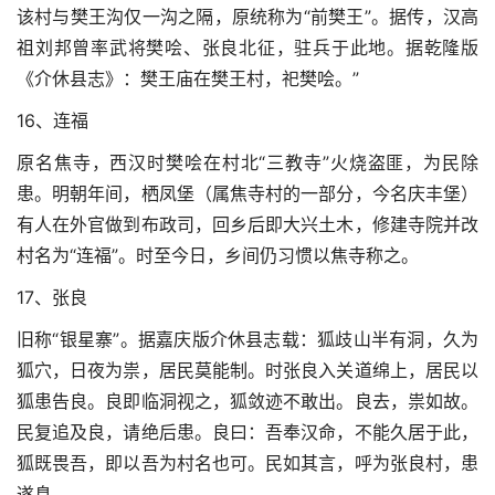
该村与樊王沟仅一沟之隔，原统称为“前樊王”。据传，汉高
祖刘邦曾率武将樊哙、张良北征，驻兵于此地。据乾隆版
《介休县志》：樊王庙在樊王村，祀樊哙。”
16、连福
原名焦寺，西汉时樊哙在村北“三教寺”火烧盗匪，为民除
患。明朝年间，栖凤堡（属焦寺村的一部分，今名庆丰堡）
有人在外官做到布政司，回乡后即大兴土木，修建寺院并改
村名为“连福”。时至今日，乡间仍习惯以焦寺称之。
17、张良
旧称“银星寨”。据嘉庆版介休县志载：狐歧山半有洞，久为
狐穴，日夜为祟，居民莫能制。时张良入关道绵上，居民以
狐患告良。良即临洞视之，狐敛迹不敢出。良去，祟如故。
民复追及良，请绝后患。良曰：吾奉汉命，不能久居于此，
狐既畏吾，即以吾为村名也可。民如其言，呼为张良村，患
遂息。