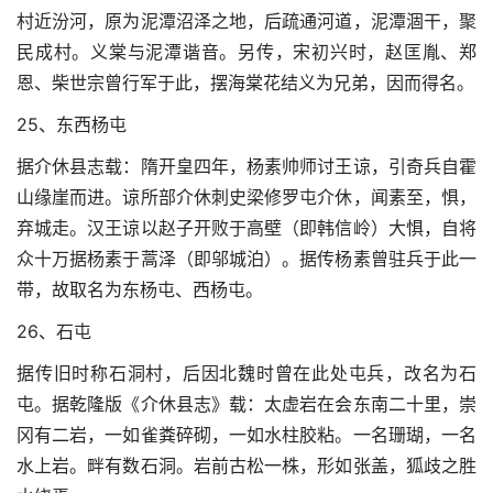
村近汾河，原为泥潭沼泽之地，后疏通河道，泥潭涸干，聚
民成村。义棠与泥潭谐音。另传，宋初兴时，赵匡胤、郑
恩、柴世宗曾行军于此，摆海棠花结义为兄弟，因而得名。
25、东西杨屯
据介休县志载：隋开皇四年，杨素帅师讨王谅，引奇兵自霍
山缘崖而进。谅所部介休刺史梁修罗屯介休，闻素至，惧，
弃城走。汉王谅以赵子开败于高壁（即韩信岭）大惧，自将
众十万据杨素于蒿泽（即邬城泊）。据传杨素曾驻兵于此一
带，故取名为东杨屯、西杨屯。
26、石屯
据传旧时称石洞村，后因北魏时曾在此处屯兵，改名为石
屯。据乾隆版《介休县志》载：太虚岩在会东南二十里，崇
冈有二岩，一如雀粪碎砌，一如水柱胶粘。一名珊瑚，一名
水上岩。畔有数石洞。岩前古松一株，形如张盖，狐歧之胜