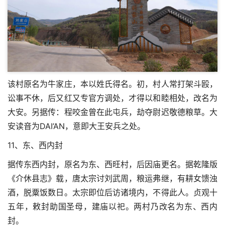
该村原名为牛家庄，本以姓氏得名。初，村人常打架斗殴，
讼事不休，后又红又专官方调处，才得以和睦相处，改名为
大安。另据传：程咬金曾在此屯兵，劫夺尉迟敬德粮草。大
安读音为DAI’AN，意即大王安兵之处。
11、东、西内封
据传东西内封，原名为东、西旺村，后因庙更名。据乾隆版
《介休县志》载，唐太宗讨刘武周，粮运弗继，有耕女馈浊
酒，脱粟饭数日。太宗即位后访诸境内，不得此人。贞观十
五年，敕封助国圣母，建庙以祀。两村乃改名为东、西内
封。