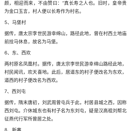
颜，相迎而来，不由赞曰：“真长寿之人也。旧时，皇帝贵
为金口玉言，村人便以长寿作为村名。
5、马堡村
据传，唐太宗李世民游幸绵山，路径此地，曾在村西土地庙
前拴马休息，故名为马堡。
6、东、西欢
两村原名凤凰村。据传，唐太宗李世民游幸绵山路经此地，
村民闻讯，欢天喜地。此后，居道东的村子便改名为东欢，
道西的村子便改名为西欢。
7、西刘屯
据传，隋末唐初，刘武周曾屯兵于此，村居县城之西，因称
西刘屯。介休城东也有村子名为东刘屯，疑是汉高祖刘帮北
征燕代行军所曾居之处。
8、新寨