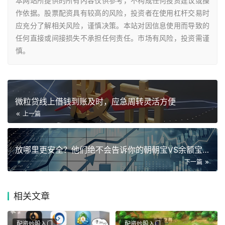
本网站所提供的所有内容仅供参考，不构成任何投资建议或操
作依据。股票配资具有较高的风险，投资者在使用杠杆交易时
应充分了解相关风险，谨慎决策。本站对因信息使用而导致的
任何直接或间接损失不承担任何责任。市场有风险，投资需谨
慎。
微粒贷线上借钱到账及时，应急周转灵活方便
上一篇
放哪里更安全？他们绝不会告诉你的朝朝宝VS余额宝真相
下一篇
相关
文章
配资炒股入门
配资炒股入门