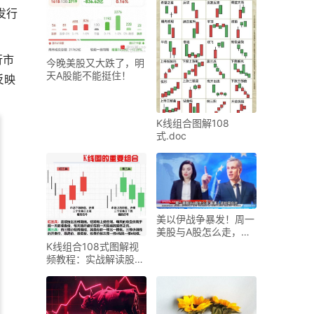
发行
行市
今晚美股又大跌了，明
天A股能不能挺住！
反映
K线组合图解108
式.doc
美以伊战争暴发！周一
美股与A股怎么走，普
通人该如何应对
K线组合108式图解视
频教程：实战解读股市
趋势分析技术