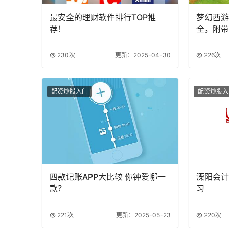
最安全的理财软件排行TOP推
梦幻西游
荐！
全，附带
人】
230次
更新：2025-04-30
226次
配资炒股入门
配资炒股入
四款记账APP大比较 你钟爱哪一
溧阳会计
款？
习
221次
更新：2025-05-23
220次