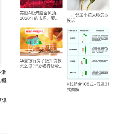
美股A股港股全见顶，
一、邻居小孩太吵怎么
2026年的市场，要给
投诉
追高的人上一堂大课
华夏银行房子抵押贷款
怎么贷(华夏银行贷款
指南)
逐渐
的概
K线组合108式+低进31
式图解
资讯