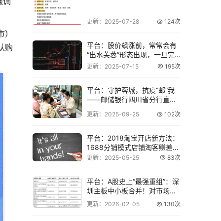
强调
更新：2025-07-28
124次
市）
平台：股价飙涨前，常常会有
认购
“出水芙蓉”形态出现，一旦完
全符合，这个
更新：2025-07-15
195次
平台：守护蓉城，抗疫“邮”我
——邮储银行四川省分行直属
支行服务社区
更新：2025-09-25
102次
平台：2018淘宝开店新方法：
1688分销模式店铺淘客赚差价
盈利！
更新：2025-05-25
83次
平台：A股史上“最强重组”：深
圳主板中小板合并！对市场有
何影响？
更新：2026-02-05
130次