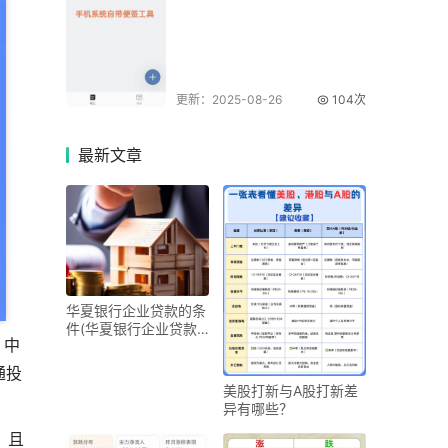
更新：2025-08-26
104次
最新
文章
华夏银行企业贷款的条
件(华夏银行企业贷款
，中
产品介绍)
通投
美股打新与A股打新差
异有哪些？
，且