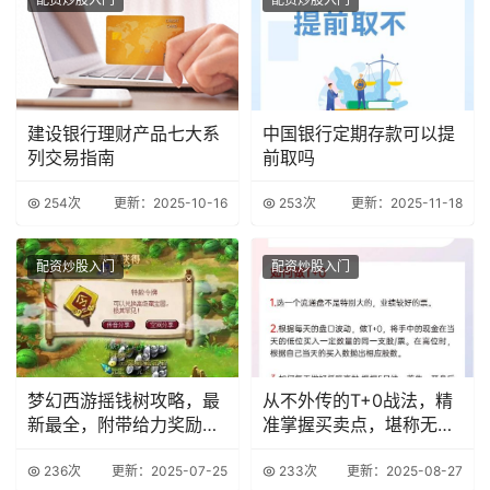
建设银行理财产品七大系
中国银行定期存款可以提
列交易指南
前取吗
254次
更新：2025-10-16
253次
更新：2025-11-18
配资炒股入门
配资炒股入门
梦幻西游摇钱树攻略，最
从不外传的T+0战法，精
新最全，附带给力奖励图
准掌握买卖点，堪称无价
【攻略达人】
之宝！
236次
更新：2025-07-25
233次
更新：2025-08-27