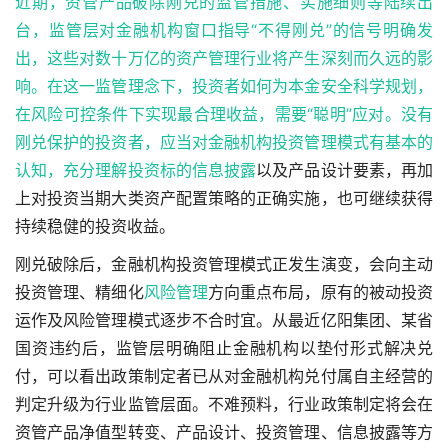
近期，资管产品破除刚兑的监管措施、实施细则等陆续出
台，监管层对金融机构窗口指导“不得刚兑”的信号明确发
出，这些对数十万亿的资产管理行业将产生深刻而久远的影
响。在这一监管理念下，投资者如何为本金安全科学规划，
在风险可控条件下实现最合理收益，需要“聪明”应对。没有
刚兑保护的投资者，应当对金融机构投资管理模式有基本的
认知，充分理解投资标的
信息披露
以及产品设计要素，再加
上对投资当期大类资产配置策略的正确实施，也可继续获得
持续稳健的投资收益。
刚兑破除后，金融机构投资管理模式正发生演变，会向主动
投资管理、精细化
风险管理
方向重点布局，原有的被动投资
运作及风险管理模式逐步不合时宜。从最近亿阳集团、某省
国资违约后，监管层明确阻止金融机构以垫付形式解决兑
付，可以看出政策制定者已从对金融机构兑付属自主经营的
判定升级为行业监管层面。不难预料，行业政策制定将会在
资管产品净值型转变、产品设计、投资管理、信息披露等方