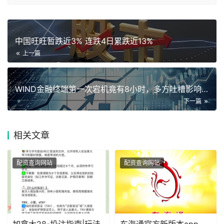
中国旺旺暂跌近3% 连跌4日累跌近13%
上一篇
WIND金融终端第一次宕机竟有8小时，多方吐槽影响，竞品股价
下一篇
相关
文章
配资查询网站
配资查询网站
加拿大28-投注指南|玩法
东海通官方新版本app