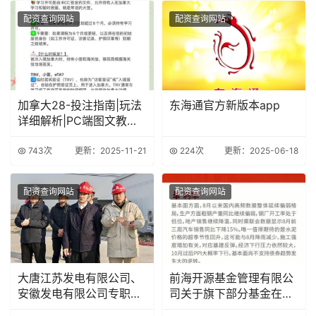
配资查询网站
配资查询网站
加拿大28-投注指南|玩法
东海通官方新版本app
详细解析|PC端图文教程|
专注于加
743次
更新：2025-11-21
224次
更新：2025-06-18
配资查询网站
配资查询网站
大唐江苏发电有限公司、
前海开源基金管理有限公
安徽发电有限公司专职董
司关于旗下部分基金在东
事沈刚被查
海证券开通定投业