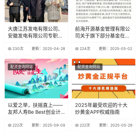
大唐江苏发电有限公司、
前海开源基金管理有限公
安徽发电有限公司专职董
司关于旗下部分基金在东
事沈刚被查
海证券开通定投业
230次
更新：2025-04-28
224次
更新：2025-05-02
配资查询网站
配资查询网站
以爱之举，扶摇直上——
2025年最受欢迎的十大
友邦人寿Be Best创业计
炒黄金APP权威指南
划山东首发
222次
更新：2025-09-09
222次
更新：2025-05-29