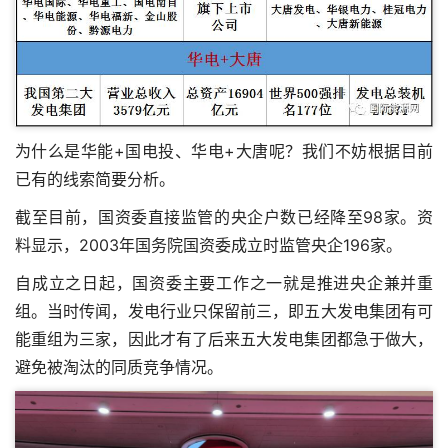
为什么是华能+国电投、华电+大唐呢？我们不妨根据目前
已有的线索简要分析。
截至目前，国资委直接监管的央企户数已经降至98家。资
料显示，2003年国务院国资委成立时监管央企196家。
自成立之日起，国资委主要工作之一就是推进央企兼并重
组。当时传闻，发电行业只保留前三，即五大发电集团有可
能重组为三家，因此才有了后来五大发电集团都急于做大，
避免被淘汰的同质竞争情况。