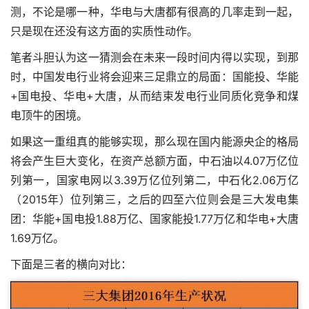
测，不论是哪一种，华电与大唐都有很高的几率走到一起，
只是现在还没有这方面的实质性动作。
笔者斗胆认为这一猜测会在未来一段时间内得以实现，到那
时，中国发电行业将会迎来三足鼎立的局面：国能投、华能
+国电投、华电+大唐，从而结束发电行业同质化竞争和煤
电顶牛的困境。
如果这一重组真的能够实现，那么现在国内能源央企的格局
将会产生巨大变化，在资产总额方面，中石油以4.07万亿位
列第一，国家电网以3.39万亿位列第二，中石化2.06万亿
（2015年）位列第三，之后的四至六位则会是三大发电集
团：华能+国电投1.88万亿、国家能投1.77万亿和华电+大唐
1.69万亿。
下面是三者的横向对比：