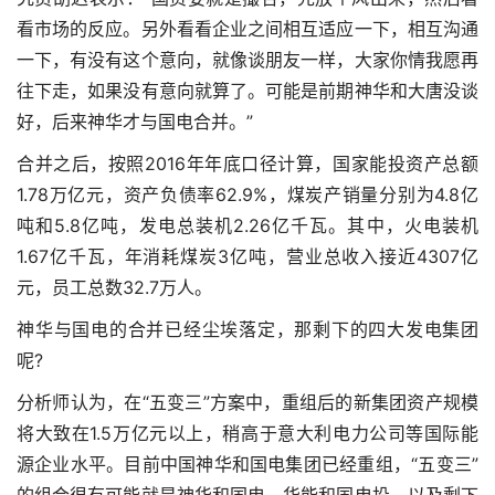
看市场的反应。另外看看企业之间相互适应一下，相互沟通
一下，有没有这个意向，就像谈朋友一样，大家你情我愿再
往下走，如果没有意向就算了。可能是前期神华和大唐没谈
好，后来神华才与国电合并。”
合并之后，按照2016年年底口径计算，国家能投资产总额
1.78万亿元，资产负债率62.9%，煤炭产销量分别为4.8亿
吨和5.8亿吨，发电总装机2.26亿千瓦。其中，火电装机
1.67亿千瓦，年消耗煤炭3亿吨，营业总收入接近4307亿
元，员工总数32.7万人。
神华与国电的合并已经尘埃落定，那剩下的四大发电集团
呢?
分析师认为，在“五变三”方案中，重组后的新集团资产规模
将大致在1.5万亿元以上，稍高于意大利电力公司等国际能
源企业水平。目前中国神华和国电集团已经重组，“五变三”