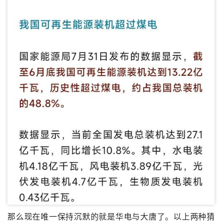
那么现在唯一保持沉默的就是华电与大唐了。以上两种猜