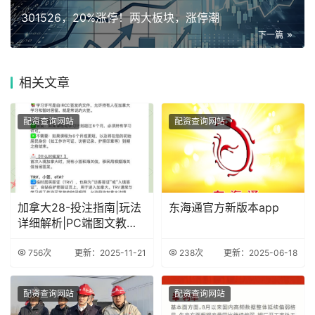
301526，20%涨停！两大板块，涨停潮
下一篇
相关
文章
配资查询网站
配资查询网站
加拿大28-投注指南|玩法
东海通官方新版本app
详细解析|PC端图文教程|
专注于加
756次
更新：2025-11-21
238次
更新：2025-06-18
配资查询网站
配资查询网站