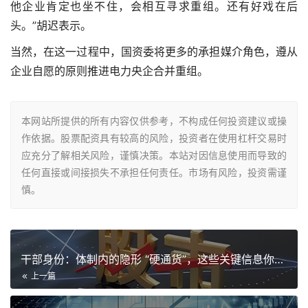
他企业肯定也坐不住，会相互寻求重组。还有好戏在后
头。”胡迟表示。
当然，在这一过程中，国资委将更多的承担媒介角色，遵从
企业自愿的原则推进电力央企合并重组。
本网站所提供的所有内容仅供参考，不构成任何投资建议或操
作依据。股票配资具有较高的风险，投资者在使用杠杆交易时
应充分了解相关风险，谨慎决策。本站对因信息使用而导致的
任何直接或间接损失不承担任何责任。市场有风险，投资需谨
慎。
干部身份：体制内的隐形 “硬通货”，这些关键信息你必须知道
上一篇