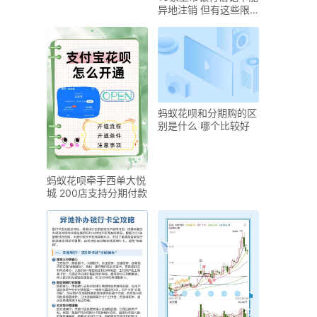
异地注销 但有这些限
制条件
蚂蚁花呗和分期购的区
别是什么 哪个比较好
蚂蚁花呗牵手西单大悦
城 200店支持分期付款