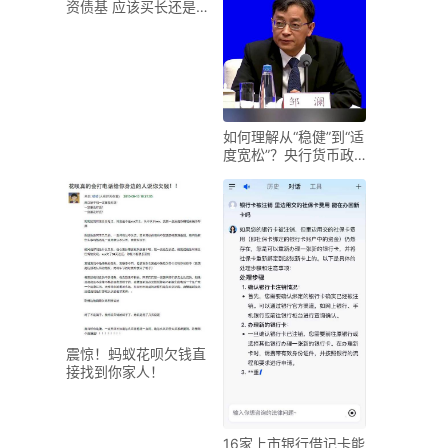
资债基 应该买长还是
买短？
如何理解从“稳健”到“适
度宽松”？央行货币政
策司司长邹澜重磅
震惊！蚂蚁花呗欠钱直
接找到你家人！
16家上市银行借记卡能