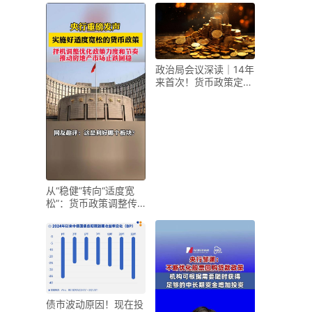
政治局会议深读｜14年
来首次！货币政策定调
“适度宽松”意味着
从“稳健”转向“适度宽
松”：货币政策调整传
递哪些信息？
债市波动原因！现在投