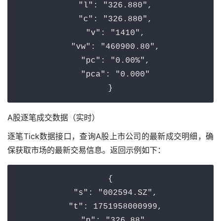
"l"
: 
"326.880"
,

"c"
: 
"326.880"
,

"v"
: 
"1410"
,

"vw"
: 
"460900.80"
,

"pc"
: 
"0.00%"
,

"pca"
: 
"0.000"
A股逐笔成交数据（实时）
逐笔Tick数据接口，查询A股上市公司的最新成交明细，确
保获取市场的最新交易信息。返回示例如下：
{

"s"
: 
"002594.SZ"
,

"t"
: 
1751958000999
,

"p"
: 
"326.88"
,
