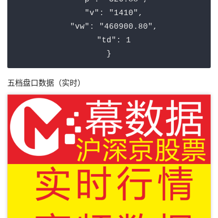
"v"
: 
"1410"
,

"vw"
: 
"460900.80"
,

"td"
: 
1
五档盘口数据（实时）