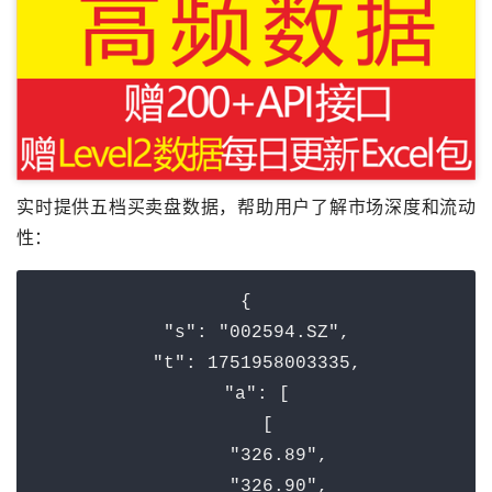
实时提供五档买卖盘数据，帮助用户了解市场深度和流动
性：
{

"s"
: 
"002594.SZ"
,

"t"
: 
1751958003335
,

"a"
: [

    [

"326.89"
,

"326.90"
,
