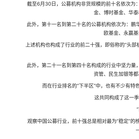
截至6月30日，公募机构非货规模的前十名依次为
金、博时基金、华泰
此外，第十一名到第二十名的公募机构依次为：鹏
欧基金、永赢基
上述机构也构成了行业的前二十强，即俗称的“头部
此外，第二十一名到第四十名构成的行业中坚力量
资管、民生加银等都
而在行业排名的“下半区”中，也有不少有特
这共同构成了这一季
观察中国公募行业，前十强总是相对最为“稳定”的