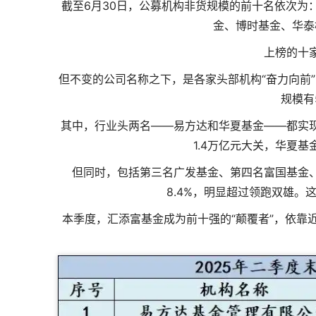
截至6月30日，公募机构非货规模的前十名依次为
金、博时基金、华泰
上榜的十
但不变的公司名称之下，是各家头部机构“奋力向前
规模有
其中，行业头两名——易方达和华夏基金——都实
1.4万亿元大关，华夏基
但同时，包括第三名广发基金、第四名富国基金
8.4%，明显超过领跑双雄
本季度，汇添富基金成为前十强的“颠覆者”，依靠