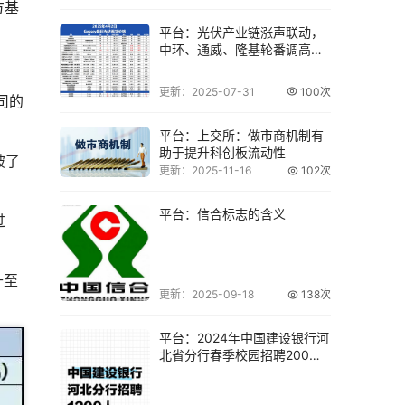
方基
平台：光伏产业链涨声联动，
中环、通威、隆基轮番调高硅
片电池片价格
更新：2025-07-31
100次
司的
平台：上交所：做市商机制有
助于提升科创板流动性
破了
更新：2025-11-16
102次
平台：信合标志的含义
过
升至
更新：2025-09-18
138次
平台：2024年中国建设银行河
北省分行春季校园招聘200人
公告