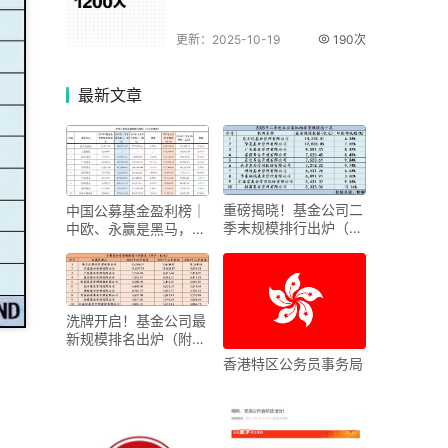
更新：2025-10-19
190次
最新
文章
重磅揭晓！基金公司二
中国公募基金盈利榜｜
季末规模排行出炉（附
中欧、永赢是黑马，信
全部排名）
达澳亚滑坡，大成基金
洗牌开启！基金公司最
新规模排名出炉（附全
部排名）
香港特区公务员事务局