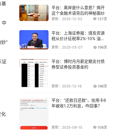
方基
平台：离岸是什么意思？揭开
这个金融术语背后的神秘面纱
更新：2025-12-02
137次
、中
平台：上海证券报：煤炭资源
税从价计征税率2%-10% 油气
妙”
税同步调
更新：2025-05-07
196次
东证
平台：博时月月薪定期支付债
券型证券投资基金的
更新：2025-12-16
196次
平台：“还款日还款”，信用卡6
年被收1.2万利息，咋回事？
变化
更新：2025-09-15
106次