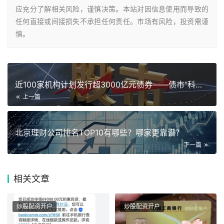
应充分了解相关风险，谨慎决策。本站对因信息使用而导致的
任何直接或间接损失不承担任何责任。市场有风险，投资需谨
慎。
近100家机构计划发行超3000亿元债券——债市“科技板”助
上一篇
北京理财公司排名TOP10有哪些？哪家更靠谱？
下一篇
相关
文章
炒股配资开户
炒股配资开户