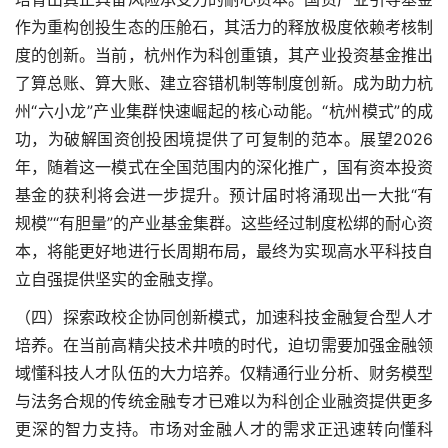
作为重构创投生态的压舱石，其活力的释放极度依赖考核制
度的创新。当前，杭州作为科创重镇，其产业投资基金推出
了算总账、算大账、建立容错机制等制度创新。成为助力杭
州“六小龙”产业集群快速崛起的核心动能。“杭州模式”的成
功，为破解国资创投困境提供了可复制的范本。展望2026
年，随着这一模式在全国范围内的深化推广，国有资本投资
基金的获利将会进一步提升。预计届时将涌现出一大批“有
规模”“有胆量”的产业基金集群。这些经过制度松绑的耐心资
本，将能更好地进行长周期布局，最终为实现高水平科技自
立自强提供坚实的金融支撑。
（四）探索政校企协同创新模式，加速科技金融复合型人才
培养。在当前高精尖技术井喷的时代，迫切需要加强金融领
域懂科技人才队伍的大力培养。仅精通行业分析、财务模型
与法务合规的传统金融专才已难以为科创企业融资提供更多
更深的智力支持。市场对金融人才的需求正迅速转向懂科