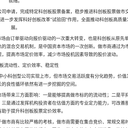
就绪。
公司申请，完成特定科创板股票备案，稳步推进科创板股票做市
进一步发挥科好创板改革“试验田”作用，全面推动科创板高质量
展。
市场由订单驱动向报价驱动的一次重大转变，也是科创板从原先
轨的混合交易机制，是中国资本市场的一次创新。做市商通过为
现，提高市场定价效率，减少市场投机因素导致的股价波动。
板流动性、定价效率、稳定性
中小科创型公司实现上市，但市场交易活跃度有分化趋势，价值
长的良性循环依然有进一步挖掘的空间。
市场带来三方面影响：一是能够提高做市标的的流动性；二是平
；三是通过发挥机构投资者在估值方面的专业定力能力，可改善
有助于提升科创板股票定价效率。
于做市商有比较严格的考核，做市商需要在集合竞价、常规交易