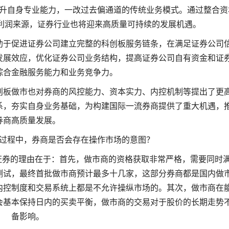
升自身专业能力，一改过去偏通道的传统业务模式。通过整合资
利润来源，证券行业也将迎来高质量可持续的发展机遇。
助于促进证券公司建立完整的科创板服务链条，在满足证券公司
发展效应，优化证券公司业务结构，提高证券公司自有资金和证
综合金融服务能力和业务竞争力。
创板做市也对券商的风控能力、资本实力、内控机制等提出了更
系，夯实自身业务基础，为构建国际一流券商提供了重大机遇，
券商高质量发展。
过程中，券商是否会存在操作市场的意图？
证券的理由在于：首先，做市商的资格获取非常严格，需要同时
测试，最终首批做市商预计最多十几家，这部分券商都是国内做
内控制度和交易系统上都是不允许操纵市场的。其次，做市商在
会基本保持日内的买卖平衡，做市商的交易对于股价的长期走势
备影响。