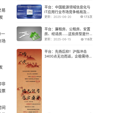
平台：中国能源领域信息化与
交易
IT应用行业市场竞争格局及发
展前景分析报
发
更新：2025-06-20
173次
平台：廉租房、公租房、安置
单一
房、经适房……这些房型是什
么意思？
更新：2025-06-15
118次
市场
平台：先扬后抑！沪指冲击
3400点无功而返，企稳需待新
主线破局
发
抑非
股票
时间