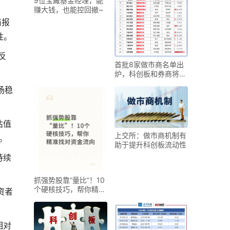
9位宝藏基金经理，能
赚大钱，也能控回撤~
商报
性。
反
首批8家做市商名单出
炉，科创板和券商将迎
来哪些新变化？
场稳
估值
上交所：做市商机制有
。
助于提升科创板流动性
持续
抓强势股靠“量比”！10
个硬核技巧，帮你精准
资者
找对资金流向
相对