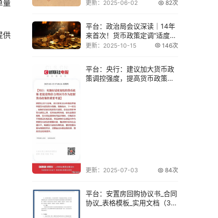
单量
更新：2025-06-02
82次
平台：政治局会议深读｜14年
提供
来首次！货币政策定调“适度宽
松”意味着
更新：2025-10-15
146次
平台：央行：建议加大货币政
策调控强度，提高货币政策调
控前瞻性、针对
更新：2025-07-03
84次
平台：安置房回购协议书_合同
协议_表格模板_实用文档（3
页）.do