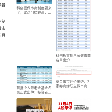
噪音
科创板做市商制度要来
了，试点门槛较高，利
好头部券商
商制
做市
正具
科创板首批八家做市商
名单出炉
基金做市评价出炉，7
家券商蝉联主做市商
首批个人养老金基金名
AA，有券商由C入A，
录正式出炉！投资者该
如何选择