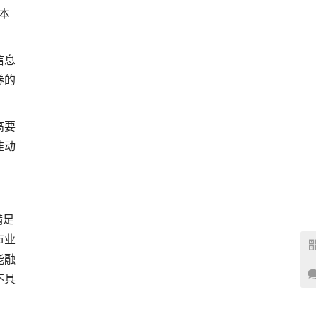
本
信息
券的
高要
推动
满足
市业
能融
不具