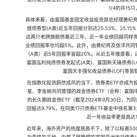
1/4的共15
具体来看，由富国基金固定收益投资部总经理黄纪亮
放债券型(A类)近五年回报分别达25.53%、25.1
这两只老牌旗舰债基近三年、近一年业绩回报同样亮
业绩回报率也均超5%。此外，由黄纪亮及张洋共同
（A类）近5年回报率皆超20%。从近五年维度看
富国泓利纯债债券发起式(A类)、富国新天锋债券(L
富国天丰强化收益债券(LOF)等皆
在指数化投资蔚然成风的当下，债券类ETF亦成为
星、李金柳共同管理的政金债券ETF（全称：富国中
的长久期政金债ETF（截至2024年9月30日，
回报达9.79%，在同类17只债券ETF基金中排名第
近一年收益率更是高达11
近年来，海外资产的热度居高不下，除了以标普50