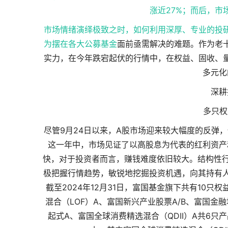
涨近27%；而后，
市场情绪演绎极致之时，如何利用深厚、专业的投
为摆在各大
公募基金
面前亟需解决的难题。作为老
实力，在今年跌宕起伏的行情中，在权益、固收、
多元化
深耕
多只权
尽管9月24日以来，A股市场迎来较大幅度的反弹，
这一年中，市场见证了以高股息为代表的红利资产
快，对于投资者而言，赚钱难度依旧较大。结构性行
极把握行情趋势，敏锐地挖掘投资机遇，向其持有人
截至2024年12月31日，富国基金旗下共有10
混合（LOF）A、富国新兴产业股票A/B、富国
起式A、富国全球消费精选混合（QDII）A共6