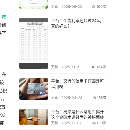
更新：2025-06-20
100次
，成
平台：个贷利率还超过24%，
投研
真的好么？
供了
更新：2025-11-21
134次
。在
平台：交行的信用卡在国外可
较
以用吗
金积
更新：2025-04-23
158次
示，
配置
平台：离岸是什么意思？揭开
合发
这个金融术语背后的神秘面纱
能
更新：2025-12-02
139次