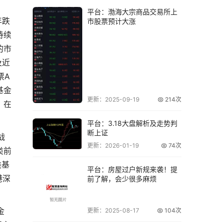
平台：渤海大宗商品交易所上
年跌
市股票预计大涨
持续
的市
及近
票A
基金
更新：2025-09-19
214次
，在
平台：3.18大盘解析及走势判
断上证
战
更新：2026-01-19
74次
类前
类基
平台：房屋过户新规来袭！提
港深
前了解，会少很多麻烦
金
更新：2025-08-17
104次