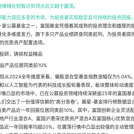
市场情绪在短暂达到顶点后又趋于震荡。
研能力适应多变的市场，为投资者实现稳定且可持续的投资回报
十家公募基金之一，富国基金凭借着其成熟的投资理念和雄厚的
量化多维度发力，旗下多只产品业绩跻身同类前列，为投资者提
的优质资产配置选项。
投研，铸就权益精品
益产品位居同类前10%
但从2024全年维度来看，偏股混合型基金指数涨幅仅为5.04%
和以人工智能为代表的科技成长股轮番表现，板块整体轮动速度
情凸显的市场中，已在公募投资领域持续深耕逾25年的富国基
们交出了一份值得信赖的“高分答卷”。晨星-基金排行榜数据显
只权益类产品近一年回报位居同类前10%。其中，富国创新企业灵活
金融地产行业混合A、富国沪港深优质资产混合A及富国核心优势混
只产品近一年回报率均超20%，在震荡行情中凸显出较强的主动管理