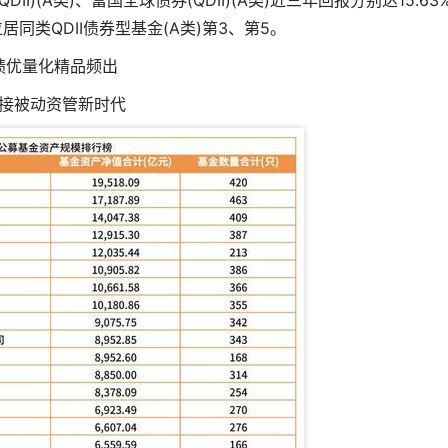
)(A类)、富国全球债券(QDII)(A类)近三年回报分别达15.63
位居同类QDII债券型基金(A类)第3、第5。
绩优量化精品频出
接被动资管新时代