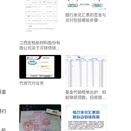
银行承兑汇票的签发与
兑付包括哪些步骤-
【精心整编最新会计实
务
江西宏柏新材料股份有
限公司关于可转债转股
结果暨股份变动公告
代收代付业务
基金
基金代销榜单出炉：蚂
蚁继续领跑，招商银行
权益类规模降逾一成
进行
入前