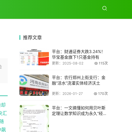
推荐
文章
平台：财通证券大跌3.24%！
华宝基金旗下1只基金持有
更新：2025-08-02
115次
验
平台：农行郑州上街支行：金
融“活水”浇灌实体经济沃土
更新：2026-01-27
170次
验却
平台：一文搞懂如何用贝叶斯
央汇
定理让数学知识成为永久“经
验”，网友直呼
随
中飙