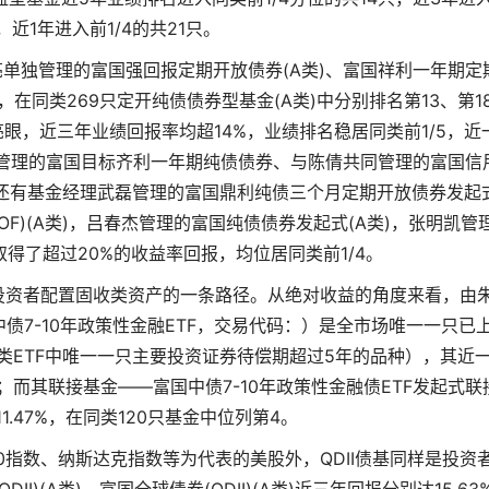
只，近1年进入前1/4的共21只。
单独管理的富国强回报定期开放债券(A类)、富国祥利一年期定
5%，在同类269只定开纯债债券型基金(A类)中分别排名第13、第1
眼，近三年业绩回报率均超14%，业绩排名稳居同类前1/5，近
管理的富国目标齐利一年期纯债债券、与陈倩共同管理的富国信
，还有基金经理武磊管理的富国鼎利纯债三个月定期开放债券发起
OF)(A类)，吕春杰管理的富国纯债债券发起式(A类)，张明凯管
取得了超过20%的收益率回报，均位居同类前1/4。
投资者配置固收类资产的一条路径。从绝对收益的角度来看，由
债7-10年政策性金融ETF，交易代码：）是全市场唯一一只已
为同类ETF中唯一一只主要投资证券待偿期超过5年的品种），其近
3；而其联接基金——富国中债7-10年政策性金融债ETF发起式联
.47%，在同类120只基金中位列第4。
0指数、纳斯达克指数等为代表的美股外，QDII债基同样是投资