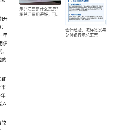
承兑汇票是什么意思？
承兑汇票用得好，可以
期开
带来更大的收获
8；
会计经验：怎样签发与
一年
兑付银行承兑汇票
用债
式、
理的
朱征
上市
一年
接A
者较