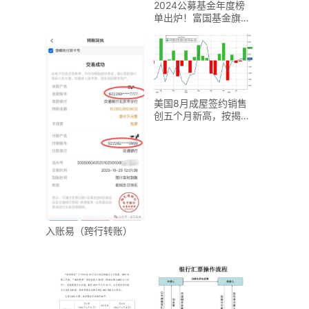
2024公募基金年度榜
单出炉！富国基金旗下
多只产品跻身同类前
美国8月成屋签约销售
创五个月新高，按揭贷
款利率下降提振住房市
入账易（跨行转账）