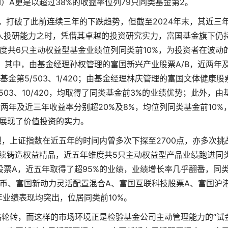
I）A更是以超过38%的收益率位列79只同类基金第2。
8%，打破了此前连续三年的下跌趋势，但截至2024年末，其近三
人投研能力之时，凭借其卓越的投资研究实力，富国基金旗下仍
度共6只主动权益型基金业绩位列同类前10%，为投资者在波动
其中，由基金经理孙权管理的富国新兴产业股票A/B，近两年
金第5/503、1/420；由基金经理林庆管理的富国文体健康股
03、10/420，均取得了同类基金前3%的业绩优势；此外，由
两年及近三年收益率分别超20%及8%，均位列同类基金前10%
展现了价值投资的实力。
，上证指数在近五年的时间内曾多次下探至2700点，亦多次挑
持续铸造权益精品，近五年维度共5只主动权益型产品业绩跑进同
股票A，近五年取得了超95%的业绩，业绩增长率几乎翻番，同
人民币、富国新动力灵活配置混合A、富国互联科技股票A、富国沪
年业绩表现均突出，位居同类前10%。
轮转，而这样的市场环境正是检验基金公司主动管理能力的“试