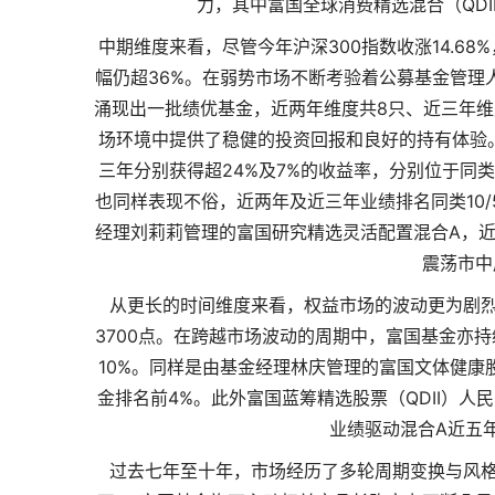
力，其中富国全球消费精选混合（QDI
中期维度来看，尽管今年沪深300指数收涨14.6
幅仍超36%。在弱势市场不断考验着公募基金管理
涌现出一批绩优基金，近两年维度共8只、近三年维
场环境中提供了稳健的投资回报和良好的持有体验。
三年分别获得超24%及7%的收益率，分别位于同类基
也同样表现不俗，近两年及近三年业绩排名同类10/5
经理刘莉莉管理的富国研究精选灵活配置混合A，近
震荡市中
从更长的时间维度来看，权益市场的波动更为剧烈
3700点。在跨越市场波动的周期中，富国基金亦
10%。同样是由基金经理林庆管理的富国文体健康
金排名前4%。此外富国蓝筹精选股票（QDII）
业绩驱动混合A近五
过去七年至十年，市场经历了多轮周期变换与风格