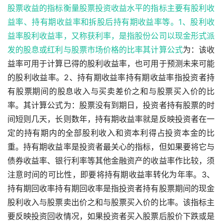
股票收益的指标衡量股票投资收益水平的指标主要有股利收
益率、持有期收益率和拆股后持有期收益率等。1、股利收
益率股利收益率，又称获利率，是指股份公司以现金形式派
发的股息或红利与股票市场价格的比率其
计算公式
为：该收
益率可用于计算已得的股利收益率，也可用于预测未来可能
的股利收益率。2、持有期收益率持有期收益率指投资者持
有股票期间的股息收入与买卖差价之和与股票买入价的比
率。其计算公式为：股票没有到期日，投资者持有股票的时
间短则几天，长则数年，持有期收益率就是反映投资者在一
定的持有期内的全部股利收入和资本利得占投资本金的比
重。持有期收益率是投资者最关心的指标，但如果要将它与
债券收益率、银行利率等其他金融资产的收益率作比较，须
注意时间的可比性，即要将持有期收益率转化为年率。3、
持有期回收率持有期回收率是指投资者持有股票期间的现金
股利收入与股票卖出价之和与股票买入价的比率。该指标主
要反映投资回收情况，如果投资者买入股票后股价下跌或是