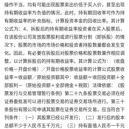
操作不当，均有可能出现股票卖出价低于买入价，甚至出现
持有期收益率为负值的情况，此时，持有期回收率可作为持
有期收益率的补充指标，计算投资本金的回收比率。其计算
公式为：4、拆股后的持有期收益率投资者在买入股票后，
在该股份公司发放股票股利或进行股票分割（即拆股）的情
况下，股票的市场的市场价格和投资者持股数量都会发生变
化。因此，有必要在拆股后对股票价格和股票数量作相应调
整，以计算拆股后的持有期收益率。其计算公式为：（收盘
价格－开盘价格）／开盘价格股票收益率的计算公式股票收
益率＝收益额／原始投资额其中：收益额＝收回投资额＋全
部股利－（原始投资额＋全部佣金＋税款）法律依据：《股
票发行与交易管理暂行条例》第二十九条股票交易必须在经
证券委批准可以进行股票交易的证券交易场所进行。第三十
条股份有限公司申请其股票在证券交易所交易，应当符合下
列条件：（一）其股票已经公开发行；（二）发行后的股本
总额不少于人民币五千万元；（三）持有面值人民币一千元