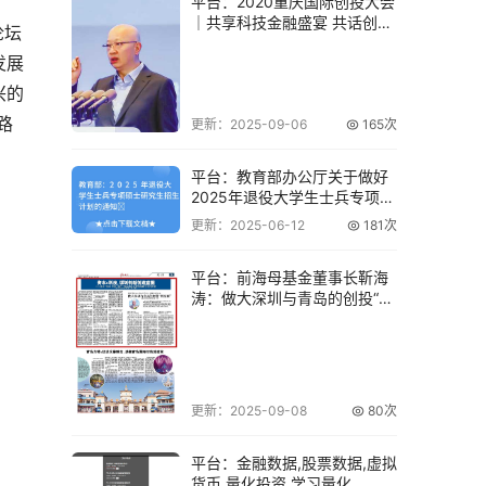
平台：2020重庆国际创投大会
｜共享科技金融盛宴 共话创新
论坛
创业蓝图
发展
兴的
路
更新：2025-09-06
165次
平台：教育部办公厅关于做好
2025年退役大学生士兵专项硕
士研究生招
更新：2025-06-12
181次
平台：前海母基金董事长靳海
涛：做大深圳与青岛的创投“朋
友圈”
更新：2025-09-08
80次
平台：金融数据,股票数据,虚拟
货币,量化投资,学习量化