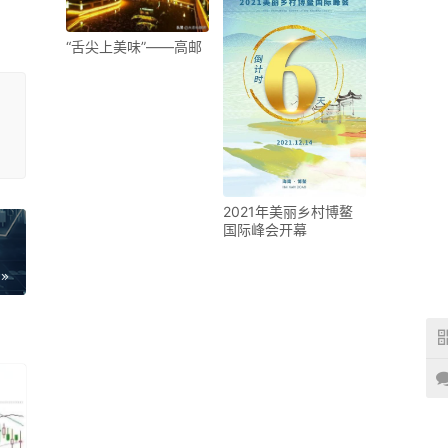
“舌尖上美味”——高邮
2021年美丽乡村博鳌
国际峰会开幕