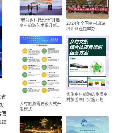
“我为乡村做设计”开启
2024年全国乡村旅游
乡村旅游艺术提升新实
培训班在昆举办
践| 中国（阿尔山
实施乡村旅游的步骤乡
关省
村旅游项目实施计划
乡村旅游需要嵌入式开
发
发模式
客喜
集结