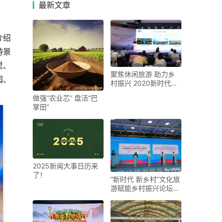
最新
文章
介绍
游景
里、
聚焦休闲旅游 助力乡
园、
村振兴 2020新时代江
苏旅游发展论坛
。
做强“农业芯” 盘活“巴
掌田”
2025新闻大事日历来
了！
“新时代 新乡村”文化旅
游赋能乡村振兴论坛举
行