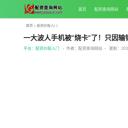
首页
配资查询网站
首页
>
配资炒股入门
一大波人手机被“烧卡”了！只因输
平台：配资炒股入门
•
作者：配资查询网站
•
更新：2026