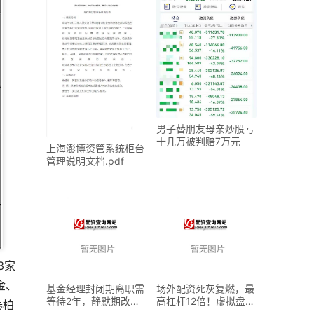
男子替朋友母亲炒股亏
十几万被判赔7万元
上海澎博资管系统柜台
管理说明文档.pdf
3家
金、
基金经理封闭期离职需
场外配资死灰复燃，最
等待2年，静默期改革
高杠杆12倍！虚拟盘、
泰柏
影响市场动态
免息炒股花样多，霸