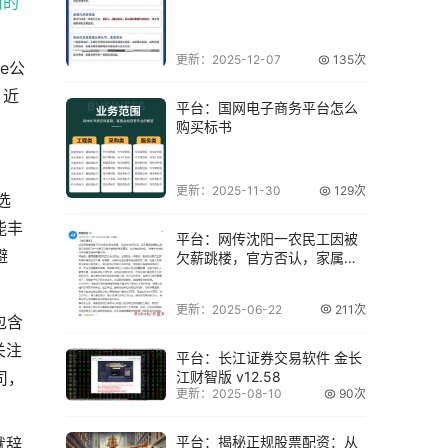
司的
更新：2025-12-07
135次
e公
，近
平台：国网电子商务平台怎么
购买标书
更新：2025-11-30
129次
选
能丰
平台：网传沈阳一农民工因被
避
欠薪跳楼，官方否认，家属感
谢各方帮助
更新：2025-06-22
211次
包含
关注
平台：长江证券交易软件 金长
江财智版 v12.58
司，
更新：2025-08-10
90次
平台：揭秘正规股票配资：从
就辞