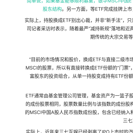
简单说，如果基金能够顺利募集，银华MSCI中国
股东结构
。另一方面，等ETF完成挂牌上
实际上，持股换成ETF别出心裁，并非“新手法”，
司记者采访时表示，随着最严“减持新规”落地和近
期传统的大宗交易等
“目前的市场情况和股价，换成ETF与直接二级
MSCI的股票，所以有直接转换成ETF份额的“门
富股东的投资组合，从单一持股变成持有ETF份额
ETF通常由基金管理公司管理，基金资产为一篮子
的成份股票相同，股票数量比例与该指数的成份股
的MSCI中国A股人民币指数成份股，包含已经纳入
三七
实际上，近年来三七互娱已经剥离了IPO上市时的