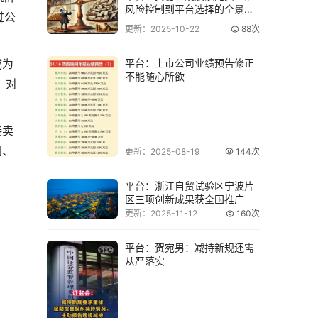
风险控制到平台选择的全景分
过公
析
更新：2025-10-22
88次
成为
平台：上市公司业绩预告修正
不能随心所欲
，对
接卖
间、
更新：2025-08-19
144次
平台：浙江自贸试验区宁波片
区三项创新成果获全国推广
更新：2025-11-12
160次
平台：贺宛男：减持新规还需
从严落实