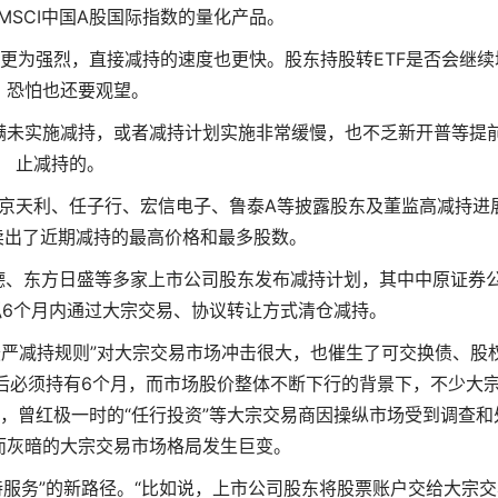
MSCI中国A股国际指数的量化产品。
更为强烈，直接减持的速度也更快。股东持股转ETF是否会继续
，恐怕也还要观望。
满未实施减持，或者减持计划实施非常缓慢，也不乏新开普等提
止减持的。
、京天利、任子行、宏信电子、鲁泰A等披露股东及董监高减持进
日卖出了近期减持的最高价格和最多股数。
思德、东方日盛等多家上市公司股东发布减持计划，其中中原证券
司拟6个月内通过大宗交易、协议转让方式清仓减持。
26最严减持规则”对大宗交易市场冲击很大，也催生了可交换债、股
后必须持有6个月，而市场股价整体不断下行的背景下，不少大
，曾红极一时的“任行投资”等大宗交易商因操纵市场受到调查和
而灰暗的大宗交易市场格局发生巨变。
服务”的新路径。“比如说，上市公司股东将股票账户交给大宗交