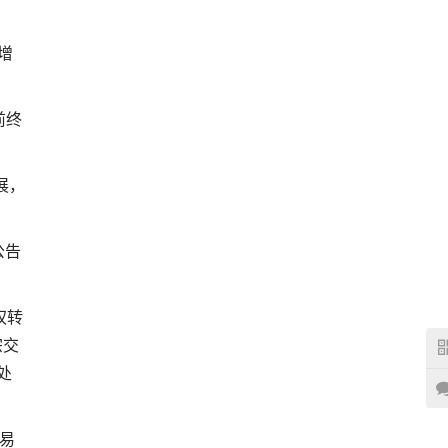
增
前终
展，
公告
权转
宗交
处
易