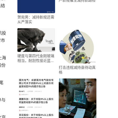
严新规催生减持新路径
集结
贺宛男：减持新规还需
从严落实
讯投
时市
硬度与第四代金刚玻璃
上海
相当，耐刮性接近蓝宝
股份
石：康宁披露新产品P
打击违规减持亟待动真
格
笔
参与
北京