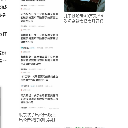
均成
的持
儿子炒股亏40万元 54
岁母亲欲卖肾卖肝还债
数证
成份
般严
股票跌了出公告,晚上
出公告减持的股票明天
一定会大跌吗?