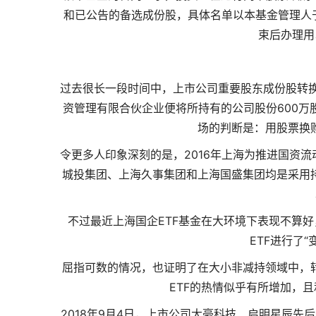
和已公告的备选成份股，具体名单以本基金管理人于
束后办理用
过去很长一段时间中，上市公司重要股东成份股转换
资管理有限合伙企业便将所持有的公司股份600万
场的判断是：用股票换
令更多人印象深刻的是，2016年上海为推进国资流
城投集团、上海久事集团和上海国盛集团均是采用持
不过最近上海国企ETF基金在大环境下表现不算
ETF进行了
屈指可数的情况，也证明了在大小非减持领域中，转
ETF的热情似乎有所增加，
2018年9月4日，上市公司大豪科技、启明星辰先