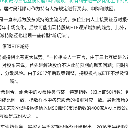
ETF将成为三七互娱持股1%的股东，将有利于进一步优化上市公
市，届时吴绪顺可作为持有人按规定进行买卖、申购和赎回。
只是一直未成为股东减持的主流方式。多位业内人士接受证券时报·
两年市场变化，后续可能出现持股转ETF逐渐增加的趋势。此外
减持路径也出现一些转型“新玩法”。
借道ETF减持
市场减持相比有更大优势。”一位相关人士直言，由于三七互娱是入
票”，对股东来说，首先是解决股价不达此前预期的现实问题；同时
，分散风险。由于2017年后政策调整，持股换构成ETF不涉及“
税”。
股票组合，组合中的股票种类与某一特定指数（如上证50指数）
构成比例一致，指数样本中各只股票的权重对应一致。最近市场
和未来部分即将逐步纳入MSCI新兴市场指数的400家A股上市公
互娱是成份股之一。
汽车油箱业务，实控人吴氏家族也逐渐开始退出，2016年吴绪顺