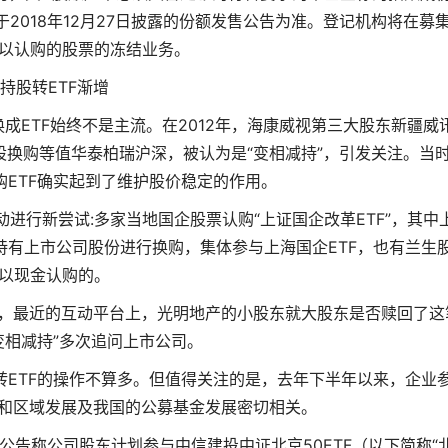
2018年12月27日披露的份额发售公告为准。登记机构将在募
以认购的股票的冻结业务。
持股转ETF渐增
成ETF始终不是主流。在2012年，海康威视第三大股东新疆威
股换购等值华泰柏瑞沪深，被认为是“变相减持”，引发关注。当
购ETF确实起到了维护股价稳定的作用。
动进行新尝试:多家当地国企股票认购“上证国企改革ETF”，其中
有上市公司股份进行换购，集体参与上海国企ETF，也有兰生
以现金认购的。
好，最近的互动平台上，光明地产的小股东就大股东是否赎回了这
“变相减持”多次追问上市公司。
ETF的操作不算多。但值得关注的是，去年下半年以来，企业
且和区域发展及我国的公募基金发展密切相关。
后公告称公司股东计划参与中信建投中证北京50ETF（以下简称“