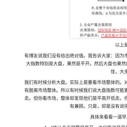
以上
有博友说我们没有给出绝对值。我告诉大家：因为
大指数特别是大盘，果然是平开。然后大盘也果然向
佳，大
我们有时候分析大盘。实际上是要看市场整体的。
有脱离市场整体。所以有时候我们说大盘指数可能
走。但你看市场，整体却发现他们是平高开低走。
有兼顾。只是，却是没有说
具体来看看一道早