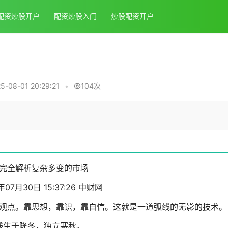
配资炒股开户
配资炒股入门
炒股配资开户
-08-01 20:29:21
•
104次
完全解析复杂多变的市场
07月30日 15:37:26 中财网
观点。靠思想，靠识，靠自信。这就是一道弧线的无影的技术。
线生于隆冬，独立寒秋。