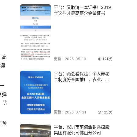
平台：又取消一本证书！2019
年这些才是高薪含金量证书
？高
更新：2025-05-10
121次
关键
平台：两会看保险：个人养老
金制度将全国推广，农业、养
一
老、健康等民生
反弹
，等
更新：2025-07-31
125次
正预
平台：深圳市前海金钥匙控股
集团有限公司佛山分公司