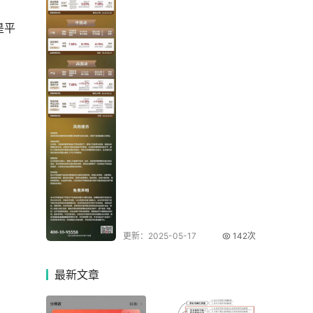
是平
更新：2025-05-17
142次
最新
文章