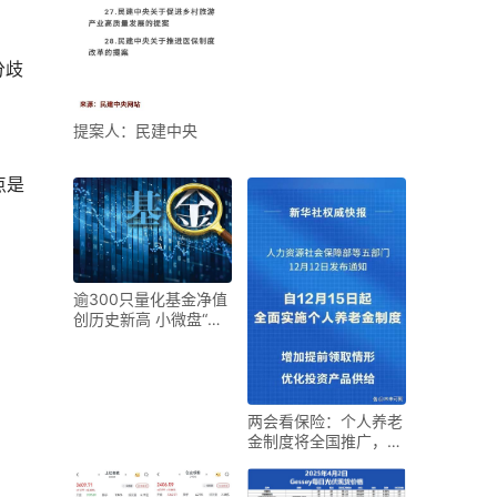
分歧
提案人：民建中央
点是
逾300只量化基金净值
创历史新高 小微盘“高
光”背后有何风险
两会看保险：个人养老
金制度将全国推广，农
业、养老、健康等民生