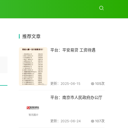
推荐
文章
平台：平安易贷 工资待遇
更新：2025-06-15
105次
平台：南京市人民政府办公厅
更新：2025-06-24
107次