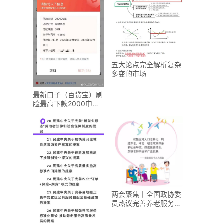
五大论点完全解析复杂
多变的市场
最新口子（百贷宝）刷
脸最高下款2000申请
条件
两会聚焦丨全国政协委
员热议完善养老服务体
系