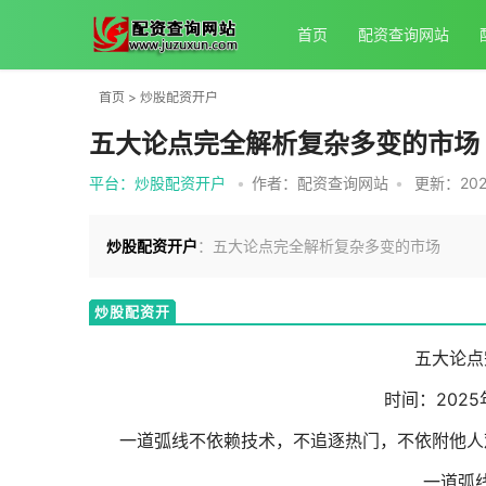
首页
配资查询网站
首页
>
炒股配资开户
五大论点完全解析复杂多变的市场
平台：炒股配资开户
•
作者：配资查询网站
•
更新：2025
炒股配资开户
：五大论点完全解析复杂多变的市场
炒股配资开
户
五大论点
时间：2025年
一道弧线不依赖技术，不追逐热门，不依附他人
一道弧