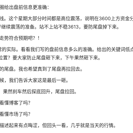
圈给出盘前信息更准确：
5天线。这个星期大部分时间都是高位震荡，说明在3600上方资金
继续震荡的准备。站不上站不稳3613，要防尾盘掉下来。
走势符合预期吧？！
常的实际。看看我们写的盘前信息多么的准确。给出的关键词低
词位置？要大家防止尾盘砸下来，下午果然砸下来。
的尾盘。我也希望真到了尾盘再拉回去。
候，我们告诉大家这是最后一砸。
2。果然刹车然后探底回升，尾盘拉回。
看懂博客了吗？
看懂市场了吗？
描述起来有点晦涩，但回头一看，几乎就是当天的行情。