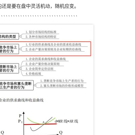
的还是要在盘中灵活机动，随机应变。
`````````````````````````````````