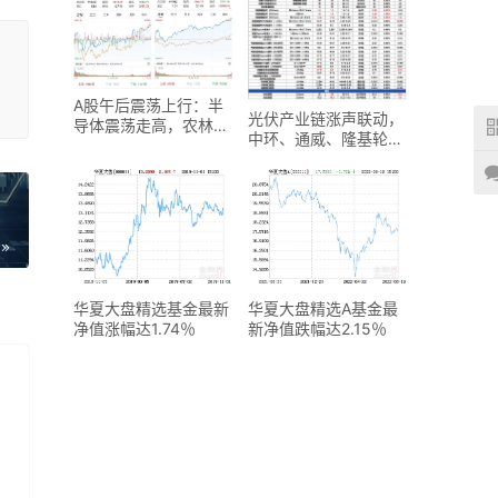
A股午后震荡上行：半
光伏产业链涨声联动，
导体震荡走高，农林牧
中环、通威、隆基轮番
渔领跌
调高硅片电池片价格
华夏大盘精选基金最新
华夏大盘精选A基金最
净值涨幅达1.74％
新净值跌幅达2.15％