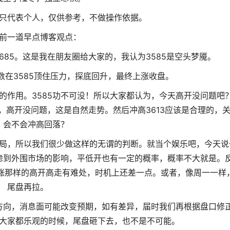
只代表个人，仅供参考，不做操作依据。
前一道早点博客观点：
685。这是我在朋友圈给大家的，我认为3585是空头梦魇。
数在3585顶住压力，探底回升，最终上涨收盘。
要的作用。3585功不可没！所以大家都认为，今天高开没问题吧
高开没问题，这是自然走势。然后冲高3613应该是合理的，
，会不会冲高回落？
局，所以我们很少做这样的无谓的判断。就当个娱乐吧，今天说
虑到外围市场的影响，平低开也有一定的概率，概率不大就是。
上涨那样的高开高走有难处，时机上还差一点。或者，像周一一样
尾盘再拉。
方向，消息面可能改变预期，如有差异，届时我们再根据盘口修
大家都乐观的时候，尾盘砸下去，也不是不可能。