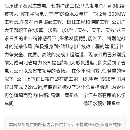
后承建了石家庄热电厂七期扩建工程;马头发电总厂# 8机组;
被誉为“冀东平原电力丰碑”的衡水发电厂一期 2台 300MW
工程;现在又在承建邯郸工程、邯峰工程和滦南工程 ,公司广
大干部职工在“求真、求新、求优” ,“实在、实干、实效”这三
求三实的企业精神感召下 ,继承发扬特别能吃苦、特别能战
斗的光荣作风 ,积极投身到邯郸热电厂技改工程的建设当中 ,
力争安全、优质、高效的完成工程建设。现该公司已分别提
前完成河北省电力公司提出的四大形象进度 ,多次受到了省
电力公司以及省市领导的表扬。 在今年时间紧 ,任务重的情
况下 ,公司上下正日夜奋战在施工第一线,朝着 1998年 11月
17日完成 72h试运,年底前达标投产这个总目标前进 ,为企业
再创辉煌而努力!供稿: 高潮 曹新杰 宁江井然有序的化学
车间 循环水预处理系统
本网站所提供的所有内容仅供参考，不构成任何投资建议或操