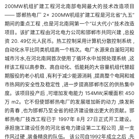
200MW机组扩建工程河北南部电网最大的技术改造项目
—— 邯郸热电厂 2× 200MW机组扩建工程是河北省“九五”
期间的重点工程 ,也是河北南网第一个“以大代小”技术改造
项目。该扩建工程由河北电力公司和邯郸市共同兴建 ,总投
资 20. 49亿元人民币。热工控制采用计算机分散控制系统 ,
自动化水平比同类机组高一个档次。电厂水源来自滏阳河和
城市污水,在河北南网首次使用了循环水中加预处理系统 ,这
样该工程以高参数、高自动化、低能耗的大容量机组代替超
期服役的老小机组 ,有利于减少能源消耗 ,提高整个电网和城
市热网的安全性及稳定性 ,进一步提高邯郸市区的供热集中
度。该项目投产后 ,可增加发电能力 154MW;采暖面积 450
万 m2。它不但使邯郸热电厂的发展增加新的动力 ,焕发新
的青春 ,也为邯郸乃至全省的经济建设做出更大的贡献。邯
郸热电厂技改工程已于 1997年 8月 27日正式开工建设。
承担施工建设任务的河北省电力建设第二工程公司 ,是一支
作风过硬 ,装备精良的队伍。 该公司自1992年成立之后 ,先