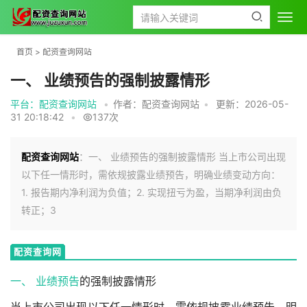
首页
>
配资查询网站
一、 业绩预告的强制披露情形
平台：配资查询网站
•
作者：配资查询网站
•
更新：2026-05-
31 20:18:42
•
137次
配资查询网站
：一、 业绩预告的强制披露情形 当上市公司出现
以下任一情形时，需依规披露业绩预告，明确业绩变动方向：
1. 报告期内净利润为负值；2. 实现扭亏为盈，当期净利润由负
转正；3
配资查询网
站
一、
业绩预告
的强制披露情形