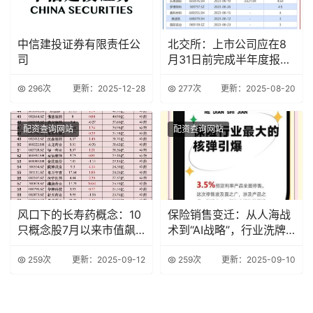
中信建投证券有限责任公
北交所：上市公司应在8
司
月31日前完成半年度报告
披露
296次
更新：2025-12-28
277次
更新：2025-08-20
配资查询网站
配资查询网站
风口下的长寿药概念：10
保险销售变迁：从人海战
只概念股7月以来市值飙
术到“AI战略”，行业洗牌
升逾200亿
加速
259次
更新：2025-09-12
259次
更新：2025-09-10