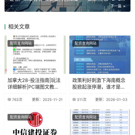
下一篇
相关
文章
配资查询网站
配资查询网站
加拿大28-投注指南|玩法
政策利好刺激下海南概念
详细解析|PC端图文教程|
股掀起涨停潮，谁才是真
专注于加
正龙头？
763次
更新：2025-11-21
311次
更新：2026-01-03
配资查询网站
配资查询网站