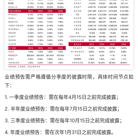
业绩预告需严格遵循分季度的披露时限，具体时间节点如
下：
1. 一季度业绩预告：需在每年4月15日之前完成披露；
2. 半年度业绩预告：需在每年7月15日之前完成披露；
3. 三季度业绩预告：需在每年10月15日之前完成披露；
4. 年度业绩预告：需在次年1月31日之前完成披露。