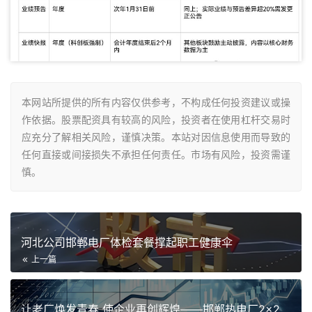
本网站所提供的所有内容仅供参考，不构成任何投资建议或操
作依据。股票配资具有较高的风险，投资者在使用杠杆交易时
应充分了解相关风险，谨慎决策。本站对因信息使用而导致的
任何直接或间接损失不承担任何责任。市场有风险，投资需谨
慎。
河北公司邯郸电厂体检套餐撑起职工健康伞
上一篇
让老厂焕发青春 使企业再创辉煌——邯郸热电厂2×200 M