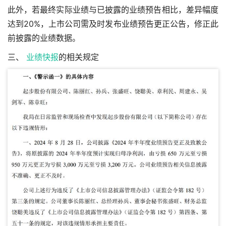
此外，若最终实际业绩与已披露的业绩预告相比，差异幅度
达到20%，上市公司需及时发布业绩预告更正公告，修正此
前披露的业绩数据。
三、
业绩快报
的相关规定