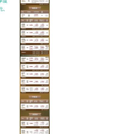
季度
元、