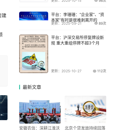
更新：2025-10-15
98次
平台：李珊珊：“企业家”、“资
房建
本家”有时是很难剥离开的
更新：2025-09-21
89次
额
平台：沪深交易所停复牌设新
规 重大重组停牌不超3个月
更新：2025-10-27
112次
最新
文章
安徽农信：深耕江淮沃
北京个贷发放持续回落