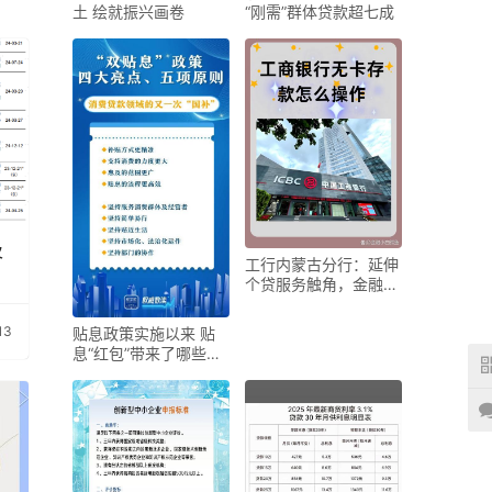
土 绘就振兴画卷
“刚需”群体贷款超七成
及
工行内蒙古分行：延伸
个贷服务触角，金融活
水润万家
13
贴息政策实施以来 贴
息“红包”带来了哪些红
利？