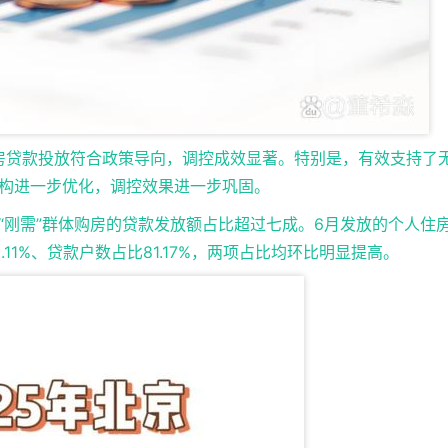
房贷款投放符合政策导向，调控成效显著。特别是，有效支持了
构进一步优化，调控效果进一步巩固。
持“刚需”群体购房的贷款发放额占比超过七成。6月发放的个人住
11%、贷款户数占比81.17%，两项占比均环比明显提高。