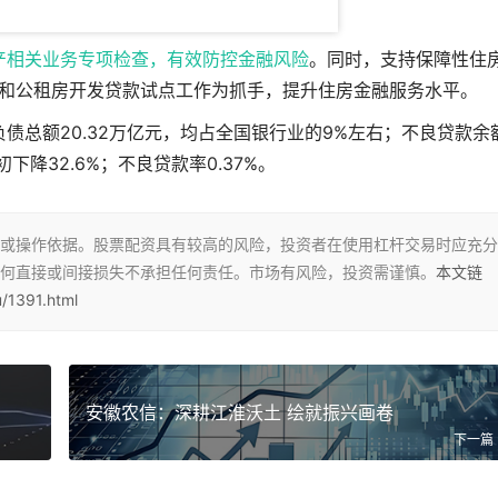
产相关业务专项检查，有效防控
金融风险
。同时，支持保障性住
和公租房开发贷款试点工作为抓手，提升住房金融服务水平。
负债总额20.32万亿元，均占全国银行业的9%左右；不良贷款余
初下降32.6%；不良贷款率0.37%。
或操作依据。股票配资具有较高的风险，投资者在使用杠杆交易时应充分
何直接或间接损失不承担任何责任。市场有风险，投资需谨慎。
本文链
/1391.html
安徽农信：深耕江淮沃土 绘就振兴画卷
下一篇