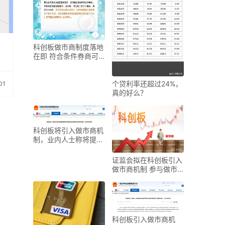
科创板做市商制度落地
在即 符合条件券商可
申请试点资格
个贷利率还超过24%，
01
真的好么？
科创板将引入做市商机
制，业内人士称将提高
市场流动性
证监会拟在科创板引入
做市商机制 参与做市
商12个月净资本需持
科创板引入做市商机