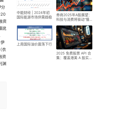
=譺
伊分
中能财经 | 2024年初
20
券商2025年A股展望：
国际能源市场供需趋稳
科技与消费将驱动“慢
融资
牛”行情
譹訛
。
）伊
上周国际油价震荡下行
（衣
2025 免费股票 API 合
融资
集：覆盖港美 A 股实时
行情与
刊渊