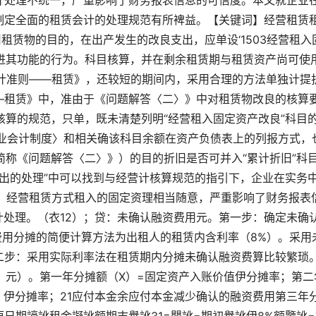
计处理不统一，严重影响了财务报表信息的可信度。本文就企业
制定全面的租赁会计的处理规范有所裨益。【关键词】经营租赁
租赁物的目的，在出产发生的改良支出，应单设‘1503经营租入
进其功能的行为。科目核算，并在剩余租赁期与租赁资产尚可使
会计准则——租赁》，还较短的期间内，采用合理的方法单独计提
号——租赁》中，准由于《问题解答〈二〉》中对租赁物改良的核算
算的规范，只单，既未清楚列明“经营租入固定资产改良”科目
企业会计制度〉和相关确该科目余额在资产负债表上的列报方式，
称《问题解答〈二〉》）的目的折旧是否可并入“累计折旧”科
出的处理”中可以找到与经营计核算规范的指引下，企业在实务
：经营租赁方式租入的固定资理相当随意，严重影响了财务报表
计处理。（衣12）；贷：未确认融资费用元。第一步：确定未确
用分摊的简便计算方法为出租人的租赁内含利率（8%）。采用
二步：采用实际利率法在租赁期内分摊未确认融资费算比较繁琐
元）。第一年分摊额（X）=固定资产入账价值伊分摊率；第二
）伊分摊率；21应付本金余应付本金减少确认的融资费用第三年