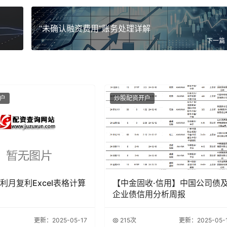
“未确认融资费用”账务处理详解
下一篇
户
炒股配资开户
利月复利Excel表格计算
【中金固收·信用】中国公司债
企业债信用分析周报
更新：2025-05-17
215次
更新：2025-05-