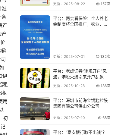
值与
更新：2025-08-22
157次
计准
一条
平台：两会看保险：个人养老
金制度将全国推广，农业、养
资产
老、健康等民生
资产
账价
的确
更新：2025-07-31
132次
公司
如
平台：老虎证券“违规开户”风
0伊
波，港股火爆引来开户乱象
起租
更新：2025-10-28
186次
出租
平台：深圳市前海金钥匙控股
使用
集团有限公司佛山分公司
以
、初
更新：2025-07-10
68次
借记
平台：“泰安银行取不出钱”？