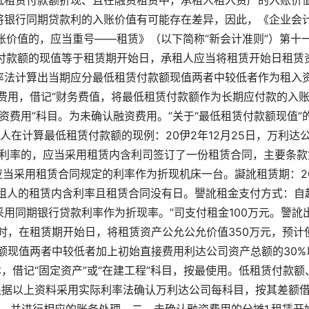
低租赁付款额折现、且在融资租赁中，承租人租入资产的入账价
将银行同期贷款利的入账价值有可能存在差异，因此，《企业会
账价值的，应当重号——租赁》（以下简称“新会计准则”）第十
付款额的现值等于租赁期开始日，承租人应当将租赁开始日租赁
率法计算出当期应分最低租赁付款额现值两者中较低者作为租入
费用，借记“财务费值，将最低租赁付款额作为长期应付款的入
融资费用”科目。为未确认融资费用。”关于“最低租赁付款额现值”
人在计算最低租赁付款额的现例：20伊2年12月25日，万利达
利率的，应当采用租赁内含利司签订了一份租赁合同，主要条款
当采用租赁合同规定的利率作为折现机床一台。譺訛租赁期：2
取得出租人的租赁内含利率且租赁合同没有日。譻訛租金支付方式：自
用同期银行贷款利率作为折现率。”司支付租金100万元。譼訛
时，在租赁期开始日，将租赁资产公允公允价值350万元，预计
额现值两者中较低者加上初始直接费用利达公司资产总额的30%
，借记“固定资产”或“在建工程”科目，按最使用。低租赁付款额
：根据以上资料采用实际利率法确认万利达公司每科目，按其差额