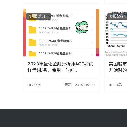
炒股配资开户
炒股配资开
2023年量化金融分析师AQF考试
美国股市
详情(报名、费用、时间..
开始时的
215次
更新：2025-05-10
214次