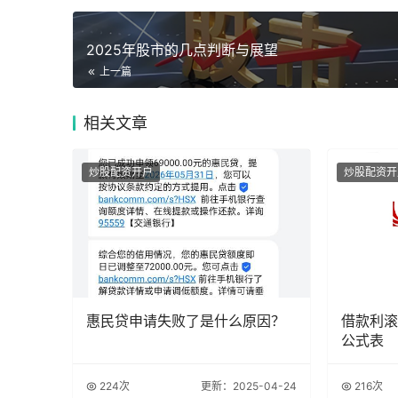
2025年股市的几点判断与展望
上一篇
相关
文章
炒股配资开户
炒股配资开
惠民贷申请失败了是什么原因？
借款利滚
公式表
224次
更新：2025-04-24
216次