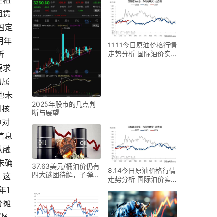
在租
租赁
固定
用年
11.11今日原油价格行情
走势分析 国际油价实
折
时走势图
要求
的属
也未
2025年股市的几点判
目核
断与展望
中对
信息
认融
未确
37.63美元/桶油价仍有
8.14今日原油价格行情
四大谜团待解，子弹还
。这
走势分析 国际油价实
需飞一会
时走势图
年1
分摊