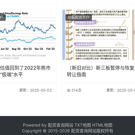
户
炒股配资开户
估值回到了2022年熊市
（新旧对比）新三板暂停与恢复
“极端”水平
转让指南
更新：2025-05-03
214次
更新：2025-05-
Powered by 配资查询网站
TXT地图
HTML地图
Copyright © 2015-
2026 配资查询网站版权所有