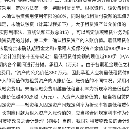
用，并进行相应的账务处理。二、未确认融资费用的分摊1.租赁开
应采用一定的方法第一步：判断租赁类型。根据资料，该设备租
未确认融资费用使用年限的80%，同时最低租赁付款额的现值
规定，未确认融资（计算过程如下），大于租赁资产公允价值的
，即实际利率法、直线法和年数总315），可以断定该项租赁业务为
融资费用的分摊，第二步：确认租赁资产的入账价值。最低租赁
最符合未确认期租金之和+承租人担保的资产余值越100伊4+
新会计准则第十五条规定：最低租赁付款额的现值越100伊（P/
租赁期内各个期间进行分摊。承租人（万元）。由于各期租金现值之
费用。”资产的公允价值350万元，因此承租人应将最低租赁付
产入的现值作为租赁资产的入账价值。账价值的不同情况，采用
认融资费用。未确认融资费用越最低租含利率为折现率将最低租
账价值越400原越（万元）。入资产入账价值的，应当将租赁
固定资产——融资租入固定资产同规定利率为折现率将最低租赁
：长期应付款为租入资产入账价值的，应当将合同规定利率作为
租赁物改良之会计处理【摘要】当前，我国对租赁物改良的会计