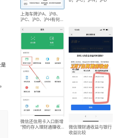
上海车牌沪A、沪B、
沪C、沪D、沪H有何不
同？解密上海车牌字
全是
字。
微信还信用卡入口新增
“预约存入理财通赚收
微信理财通收益与银行
益自动还款”功能
收益比较