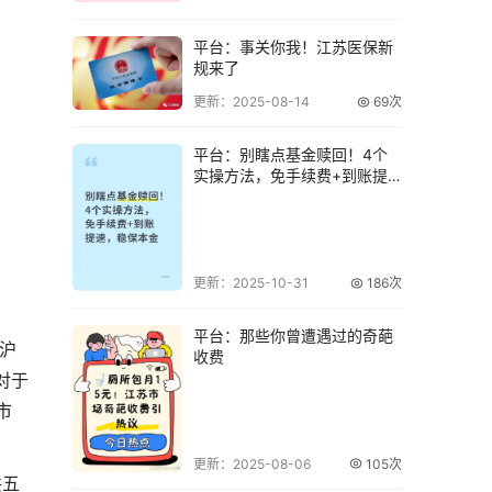
平台：事关你我！江苏医保新
规来了
更新：2025-08-14
69次
平台：别瞎点基金赎回！4个
实操方法，免手续费+到账提
速，稳保本金
更新：2025-10-31
186次
平台：那些你曾遭遇过的奇葩
沪
收费
对于
市
更新：2025-08-06
105次
共五