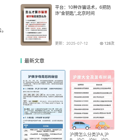
平台：10种诈骗话术，6把防
诈“金钥匙”_北京时间
去。
更新：2025-07-12
128次
最新
文章
沪牌怎么分类沪A,沪
B，沪C，沪N，沪D