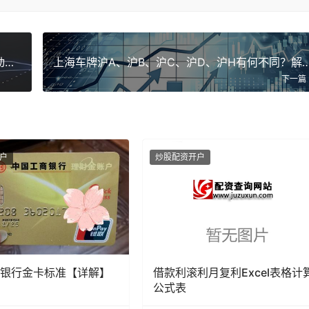
微信还信用卡入口新增“预约存入理财通赚收益自动还款”功能
上海车牌沪A、沪B、沪C、沪D、沪H有何不同
下一篇
户
炒股配资开户
银行金卡标准【详解】
借款利滚利月复利Excel表格计
公式表