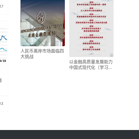
17
人民币离岸市场面临四
大挑战
以金融高质量发展助力
中国式现代化（学习宣
传贯彻《习近平关于金
市
03